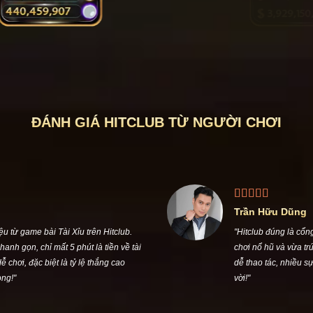
ĐÁNH GIÁ HITCLUB TỪ NGƯỜI CHƠI
Trần Hữu Dũng
iệu từ game bài Tài Xỉu trên Hitclub.
"Hitclub đúng là cổn
nh gọn, chỉ mất 5 phút là tiền về tài
chơi nổ hũ và vừa trú
ễ chơi, đặc biệt là tỷ lệ thắng cao
dễ thao tác, nhiều s
òng!"
vời!"