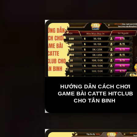
HƯỚNG DẪN CÁCH CHƠI
GAME BÀI CATTE HITCLUB
CHO TÂN BINH