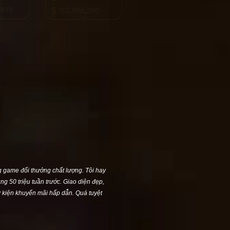
g game đổi thưởng chất lượng. Tôi hay
ng 50 triệu tuần trước. Giao diện đẹp,
ự kiện khuyến mãi hấp dẫn. Quá tuyệt