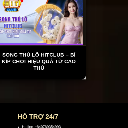
SONG THỦ LÔ HITCLUB – BÍ
KÍP CHƠI HIỆU QUẢ TỪ CAO
THỦ
HỖ TRỢ 24/7
Hotline: +840789354993