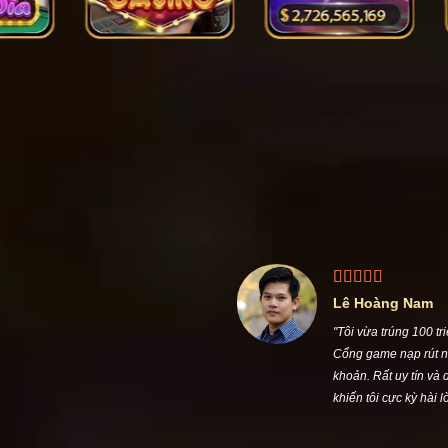
Lê Hoàng Nam
"Tôi vừa trúng 100 tr
Cổng game nạp rút nha
khoản. Rất uy tín và d
khiến tôi cực kỳ hài l