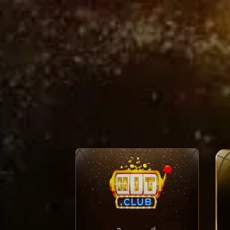
Chuyển
đến
nội
dung