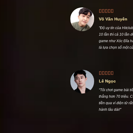
Võ Văn Huyên
"Độ uy tín của Hitclu
10 lần thì cả 10 lần
game như Xóc Đĩa hay
là lựa chọn số một của
Lê Ngọc
"Tôi chơi game bài ti
thắng hơn 70 triệu. 
tiền qua ví điện tử rấ
hành lâu dài!"