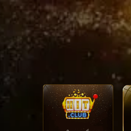
Chuyển
đến
nội
dung