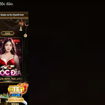
độc đáo.