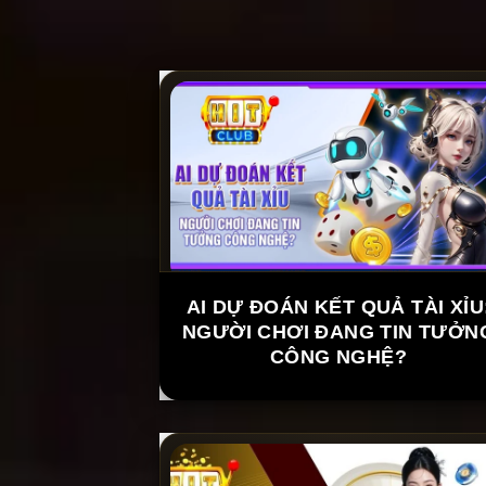
AI DỰ ĐOÁN KẾT QUẢ TÀI XỈU
NGƯỜI CHƠI ĐANG TIN TƯỞN
CÔNG NGHỆ?