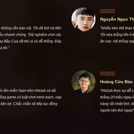
Nguyễn Ngọc T
b không cần bàn cãi. Tôi đã thử rút tiền
"Nhiều kèo thể thao h
 đều nhanh chóng. Trải nghiệm chơi các
Tôi vừa thắng lớn ở k
 Bầu Cua rất thú vị và dễ thắng. Đây
ăn cao. Hệ thống nạp 
 tôi."
Hoàng Cửu Bảo
ến lên miền Nam trên Hitclub và đã
"Hitclub thực sự dễ 
Cổng game có luật chơi minh bạch, nạp
thắng 20 triệu ngay 
t tiện lợi. Chắc chắn sẽ tiếp tục đồng
hàng rất nhiệt tình, 
người nên thử ngay!