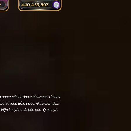
g game đổi thưởng chất lượng. Tôi hay
ng 50 triệu tuần trước. Giao diện đẹp,
ự kiện khuyến mãi hấp dẫn. Quá tuyệt