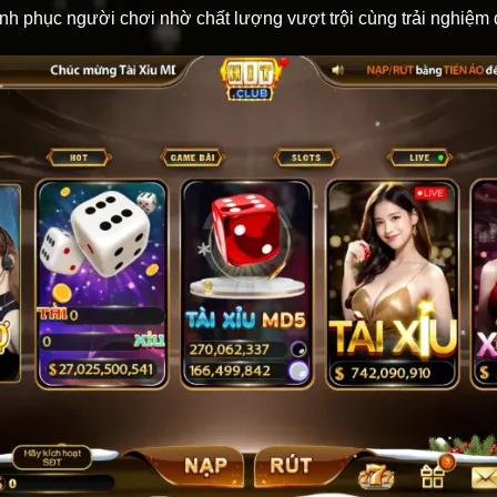
nh phục người chơi nhờ chất lượng vượt trội cùng trải nghiệm 