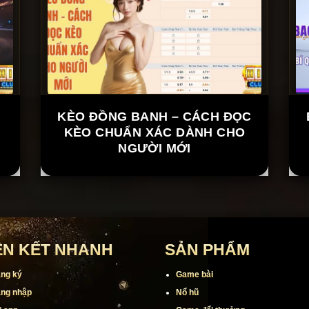
KÈO ĐỒNG BANH – CÁCH ĐỌC
KÈO CHUẨN XÁC DÀNH CHO
NGƯỜI MỚI
ÊN KẾT NHANH
SẢN PHẨM
ng ký
Game bài
ng nhập
Nổ hũ