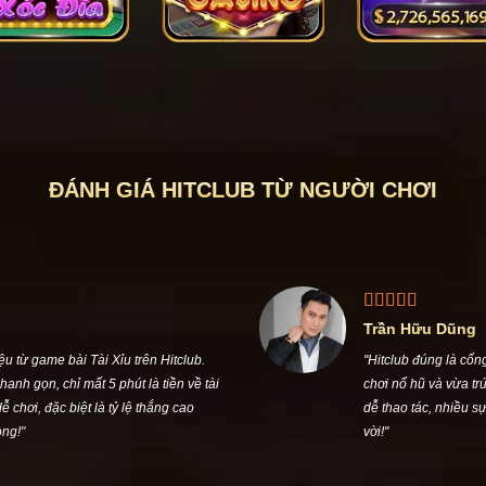
ĐÁNH GIÁ HITCLUB TỪ NGƯỜI CHƠI
Trần Hữu Dũng
iệu từ game bài Tài Xỉu trên Hitclub.
"Hitclub đúng là cổn
nh gọn, chỉ mất 5 phút là tiền về tài
chơi nổ hũ và vừa trú
ễ chơi, đặc biệt là tỷ lệ thắng cao
dễ thao tác, nhiều s
òng!"
vời!"