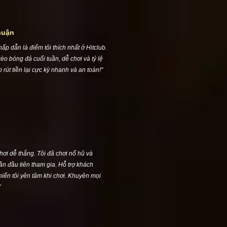
huận
ấp dẫn là điểm tôi thích nhất ở Hitclub.
èo bóng đá cuối tuần, dễ chơi và tỷ lệ
rút tiền lại cực kỳ nhanh và an toàn!"
chơi dễ thắng. Tôi đã chơi nổ hũ và
lần đầu tiên tham gia. Hỗ trợ khách
khiến tôi yên tâm khi chơi. Khuyên mọi
"