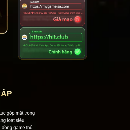
CẤP
tục góp mặt trong
ng loạt siêu
g đồng game thủ