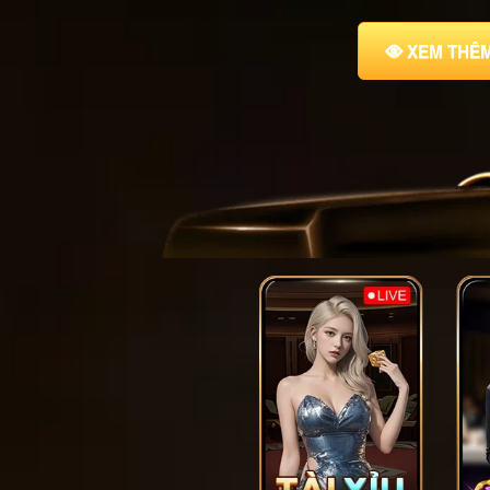
XEM THÊ