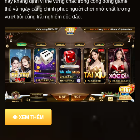
này khẳng định vị thế vững chắc trong cộng đồng game
thủ và ngày càng chinh phục người chơi nhờ chất lượng
vượt trội cùng trải nghiệm độc đáo.
XEM THÊM