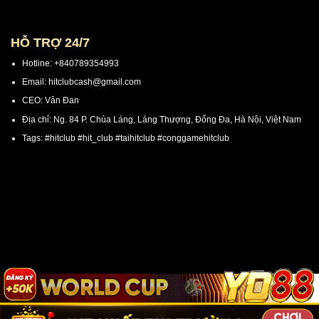
Tips cá cược thể thao
Tips soi cầu tài xỉu
Tips soi cầu lô đề
Tin tức tổng hợp
HỖ TRỢ 24/7
Hotline: +840789354993
Email:
hitclubcash@gmail.com
CEO: Vân Đan
Địa chỉ: Ng. 84 P. Chùa Láng, Láng Thượng, Đống Đa, Hà Nội, Việt Nam
Tags: #hitclub #hit_club #taihitclub #conggamehitclub