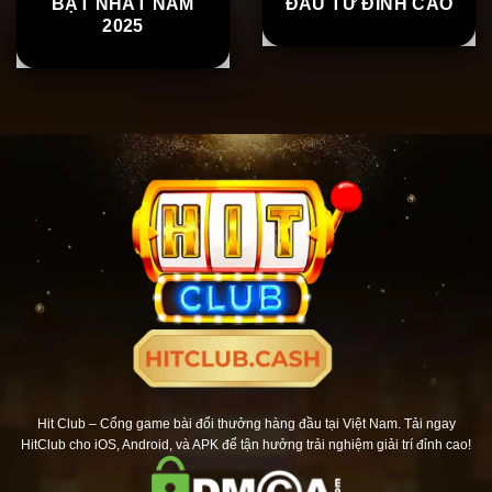
THẦN TÀI
MANHATTAN
HITCLUB – SIÊU
STRATEGY – GIẢI
PHẨM NỔ HŨ NỔI
MÃ CHIẾN LƯỢC
BẬT NHẤT NĂM
ĐẦU TƯ ĐỈNH CAO
2025