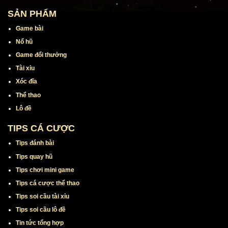
Miễn trừ trách nhiệm
Điều khoản điều kiện
Chính sách bảo mật
SẢN PHẨM
Game bài
Nổ hũ
Game đổi thưởng
Tài xỉu
Xóc đĩa
Thể thao
Lô đề
TIPS CÁ CƯỢC
Tips đánh bài
Tips quay hũ
Tips chơi mini game