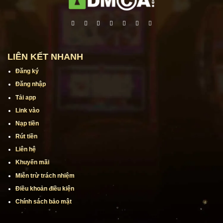
Hit Club – Cổng game bài đổi thưởng hàng đầu tại Việt Nam. Tải ngay
HitClub cho iOS, Android, và APK để tận hưởng trải nghiệm giải trí đỉnh cao!
LIÊN KẾT NHANH
Đăng ký
Đăng nhập
Tải app
Link vào
Nạp tiền
Rút tiền
Liên hệ
Khuyến mãi