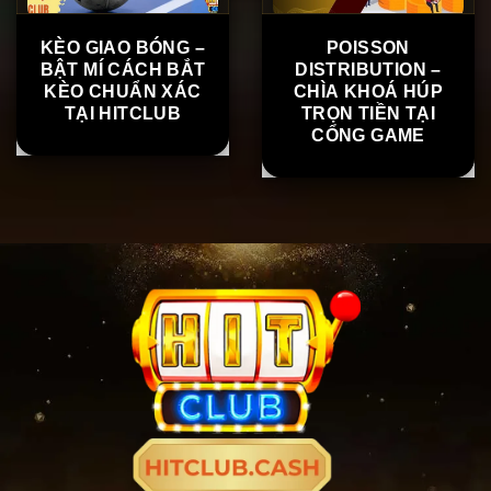
KÈO GIAO BÓNG –
POISSON
BẬT MÍ CÁCH BẮT
DISTRIBUTION –
KÈO CHUẨN XÁC
CHÌA KHOÁ HÚP
TẠI HITCLUB
TRỌN TIỀN TẠI
CỔNG GAME