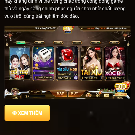
này khẳng định vị thế vững chắc trong cộng đồng game
thủ và ngày càng chinh phục người chơi nhờ chất lượng
vượt trội cùng trải nghiệm độc đáo.
XEM THÊM