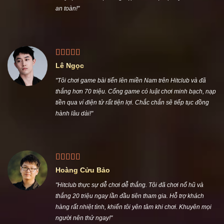
Nguyễn Ngọc Thuận
"Nhiều kèo thể thao hấp dẫn là điểm tôi thích nhất ở
Hitclub. Tôi vừa thắng lớn ở kèo bóng đá cuối tuần, dễ chơi
và tỷ lệ ăn cao. Hệ thống nạp rút tiền lại cực kỳ nhanh và
an toàn!"
Lê Ngọc
"Tôi chơi game bài tiến lên miền Nam trên Hitclub và đã
thắng hơn 70 triệu. Cổng game có luật chơi minh bạch, nạp
tiền qua ví điện tử rất tiện lợi. Chắc chắn sẽ tiếp tục đồng
hành lâu dài!"
Hoàng Cửu Bảo