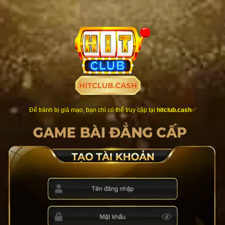
Chuyển
đến
nội
dung
Để tránh bị giả mạo, bạn chỉ có thể truy cập tại
hitclub.cash
✅