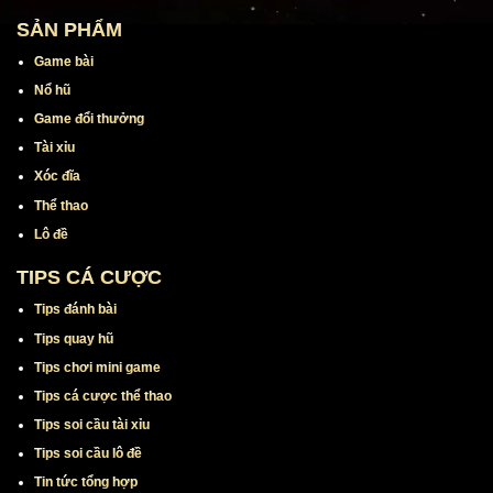
Miễn trừ trách nhiệm
Điều khoản điều kiện
Chính sách bảo mật
SẢN PHẨM
Game bài
Nổ hũ
Game đổi thưởng
Tài xỉu
Xóc đĩa
Thể thao
Lô đề
TIPS CÁ CƯỢC
Tips đánh bài
Tips quay hũ
Tips chơi mini game