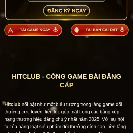
HITCLUB - CỔNG GAME BÀI ĐẲNG
CẤP
Hitclub
nổi bật như một biểu tượng trong làng game đổi
thưởng trực tuyến, liên tục góp mặt trong các bảng xếp
hạng thương hiệu đáng chú ý nhất năm 2025. Với sự hội
tụ của hàng loạt siêu phẩm đổi thưởng đỉnh cao, nền tảng