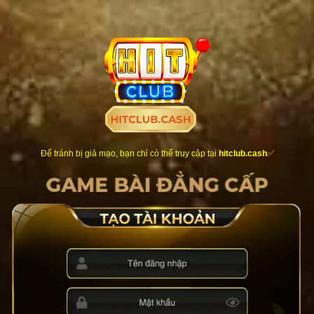
Chuyển
đến
nội
dung
Để tránh bị giả mạo, bạn chỉ có thể truy cập tại
hitclub.cash
✅