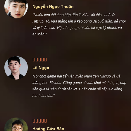
Nguyễn Ngọc Thuận
"Nhiều kèo thể thao hấp dẫn là điểm tôi thích nhất ở
Hitclub. Tôi vừa thắng lớn ở kèo bóng đá cuối tuần, dễ chơi
và tỷ lệ ăn cao. Hệ thống nạp rút tiền lại cực kỳ nhanh và
an toàn!"
Lê Ngọc
"Tôi chơi game bài tiến lên miền Nam trên Hitclub và đã
thắng hơn 70 triệu. Cổng game có luật chơi minh bạch, nạp
tiền qua ví điện tử rất tiện lợi. Chắc chắn sẽ tiếp tục đồng
hành lâu dài!"
Hoàng Cửu Bảo