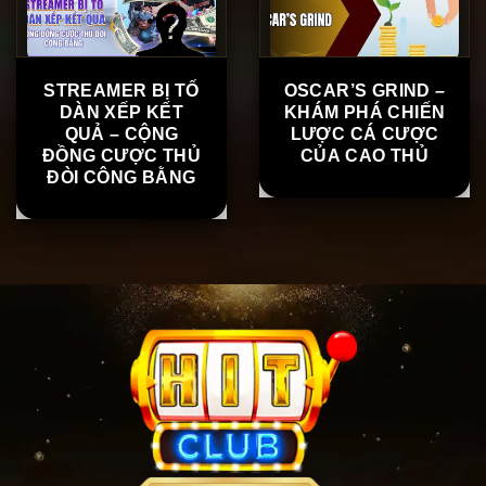
STREAMER BỊ TỐ
OSCAR’S GRIND –
DÀN XẾP KẾT
KHÁM PHÁ CHIẾN
QUẢ – CỘNG
LƯỢC CÁ CƯỢC
ĐỒNG CƯỢC THỦ
CỦA CAO THỦ
ĐÒI CÔNG BẰNG