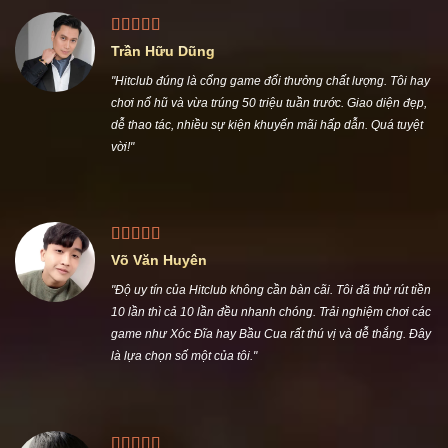
Trần Hữu Dũng
"Hitclub đúng là cổng game đổi thưởng chất lượng. Tôi hay
chơi nổ hũ và vừa trúng 50 triệu tuần trước. Giao diện đẹp,
dễ thao tác, nhiều sự kiện khuyến mãi hấp dẫn. Quá tuyệt
vời!"
Võ Văn Huyên
"Độ uy tín của Hitclub không cần bàn cãi. Tôi đã thử rút tiền
10 lần thì cả 10 lần đều nhanh chóng. Trải nghiệm chơi các
game như Xóc Đĩa hay Bầu Cua rất thú vị và dễ thắng. Đây
là lựa chọn số một của tôi."