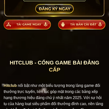
HITCLUB - CỔNG GAME BÀI ĐẲNG
CẤP
Hitclub
nổi bật như một biểu tượng trong làng game đổi
thưởng trực tuyến, liên tục góp mặt trong các bảng xếp
hạng thương hiệu đáng chú ý nhất năm 2025. Với sự hội
tụ của hàng loạt siêu phẩm đổi thưởng đỉnh cao, nền tảng