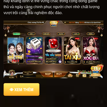
này khẳng định vị thế vững chắc trong cộng đồng game
thủ và ngày càng chinh phục người chơi nhờ chất lượng
vượt trội cùng trải nghiệm độc đáo.
XEM THÊM