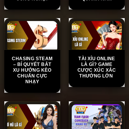
CHASING STEAM
TÀI XỈU ONLINE
– BÍ QUYẾT BẮT
LÀ GÌ? GAME
XU HƯỚNG KÈO
CƯỢC XÚC XẮC
CHUẨN CỰC
THƯỞNG LỚN
NHẠY