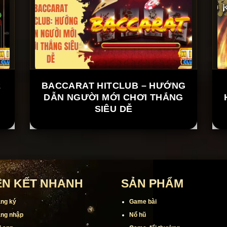
2
BACCARAT HITCLUB – HƯỚNG
DẪN NGƯỜI MỚI CHƠI THẮNG
SIÊU DỄ
ÊN KẾT NHANH
SẢN PHẨM
ng ký
Game bài
ng nhập
Nổ hũ