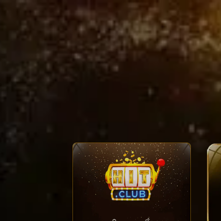
Chuyển
đến
nội
dung