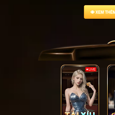
XEM THÊ