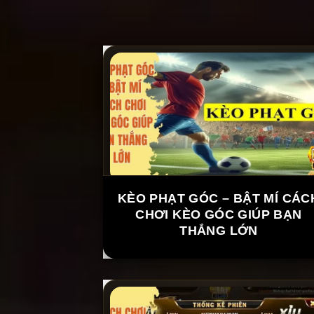
KÈO PHẠT GÓC – BẬT MÍ CÁC
CHƠI KÈO GÓC GIÚP BẠN
THẮNG LỚN