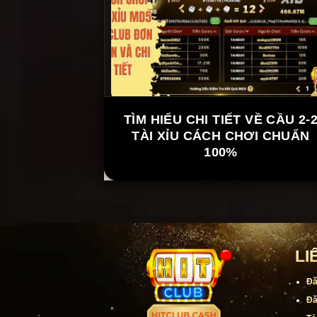
TÌM HIỂU CHI TIẾT VỀ CẦU 2-
TÀI XỈU CÁCH CHƠI CHUẨN
100%
LI
Đă
Đă