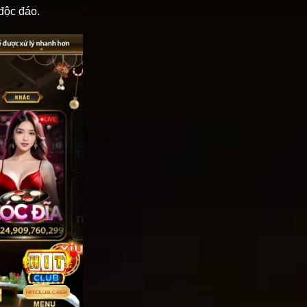
độc đáo.