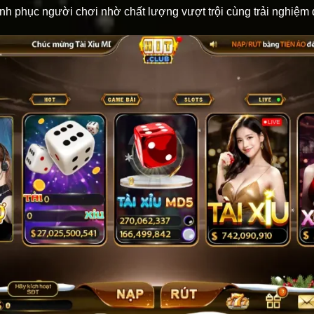
nh phục người chơi nhờ chất lượng vượt trội cùng trải nghiệm 