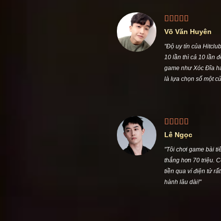
Võ Văn Huyên
"Độ uy tín của Hitclu
10 lần thì cả 10 lần
game như Xóc Đĩa hay
là lựa chọn số một của
Lê Ngọc
"Tôi chơi game bài ti
thắng hơn 70 triệu. 
tiền qua ví điện tử rấ
hành lâu dài!"