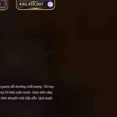
g game đổi thưởng chất lượng. Tôi hay
ng 50 triệu tuần trước. Giao diện đẹp,
ự kiện khuyến mãi hấp dẫn. Quá tuyệt