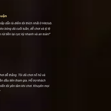
huận
ấp dẫn là điểm tôi thích nhất ở Hitclub.
èo bóng đá cuối tuần, dễ chơi và tỷ lệ
rút tiền lại cực kỳ nhanh và an toàn!"
chơi dễ thắng. Tôi đã chơi nổ hũ và
lần đầu tiên tham gia. Hỗ trợ khách
khiến tôi yên tâm khi chơi. Khuyên mọi
"