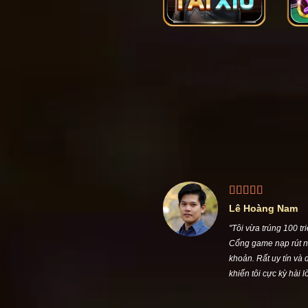
Lê Hoàng Nam
"Tôi vừa trúng 100 tr
Cổng game nạp rút nha
khoản. Rất uy tín và d
khiến tôi cực kỳ hài l