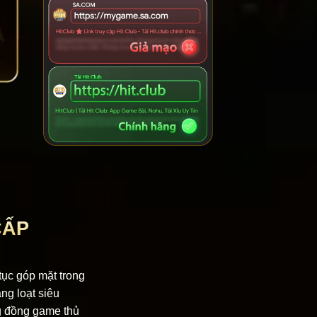
CẤP
tục góp mặt trong
ng loạt siêu
g đồng game thủ