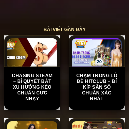
"Hitclub thực sự dễ chơi dễ thắng. Tôi đã chơi nổ hũ và
thắng 20 triệu ngay lần đầu tiên tham gia. Hỗ trợ khách
hàng rất nhiệt tình, khiến tôi yên tâm khi chơi. Khuyên mọi
người nên thử ngay!"
BÀI VIẾT GẦN ĐÂY
CHASING STEAM
CHẠM TRONG LÔ
– BÍ QUYẾT BẮT
ĐỀ HITCLUB – BÍ
XU HƯỚNG KÈO
KÍP SĂN SỐ
CHUẨN CỰC
CHUẨN XÁC
NHẠY
NHẤT