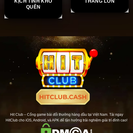
TIẾN LÊN MIỀN
KÈO TỈ SỐ – SOI
NAM HITCLUB –
KÈO MIỄN PHÍ,
TRẢI NGHIỆM
TĂNG CƠ HỘI
KỊCH TÍNH KHÓ
THẮNG LỚN
QUÊN