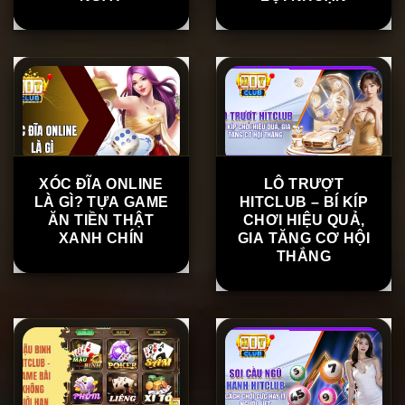
XÓC ĐĨA ONLINE
LÔ TRƯỢT
LÀ GÌ? TỰA GAME
HITCLUB – BÍ KÍP
ĂN TIỀN THẬT
CHƠI HIỆU QUẢ,
XANH CHÍN
GIA TĂNG CƠ HỘI
THẮNG