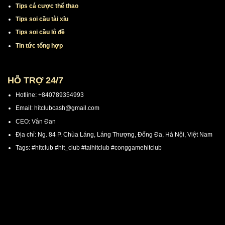
Tips cá cược thể thao
Tips soi cầu tài xỉu
Tips soi cầu lô đề
Tin tức tổng hợp
HỖ TRỢ 24/7
Hotline: +840789354993
Email:
hitclubcash@gmail.com
CEO: Vân Đan
Địa chỉ: Ng. 84 P. Chùa Láng, Láng Thượng, Đống Đa, Hà Nội, Việt Nam
Tags: #hitclub #hit_club #taihitclub #conggamehitclub