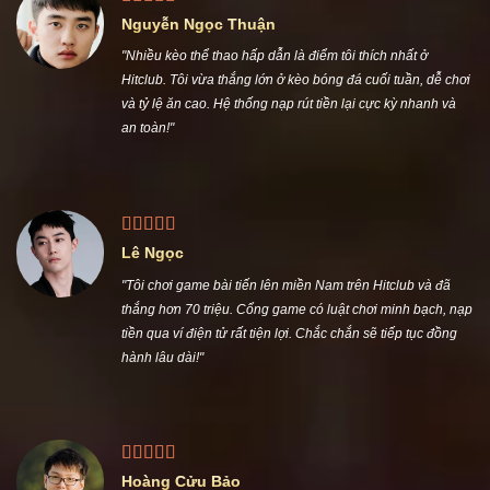
Nguyễn Ngọc Thuận
"Nhiều kèo thể thao hấp dẫn là điểm tôi thích nhất ở
Hitclub. Tôi vừa thắng lớn ở kèo bóng đá cuối tuần, dễ chơi
và tỷ lệ ăn cao. Hệ thống nạp rút tiền lại cực kỳ nhanh và
an toàn!"
Lê Ngọc
"Tôi chơi game bài tiến lên miền Nam trên Hitclub và đã
thắng hơn 70 triệu. Cổng game có luật chơi minh bạch, nạp
tiền qua ví điện tử rất tiện lợi. Chắc chắn sẽ tiếp tục đồng
hành lâu dài!"
Hoàng Cửu Bảo