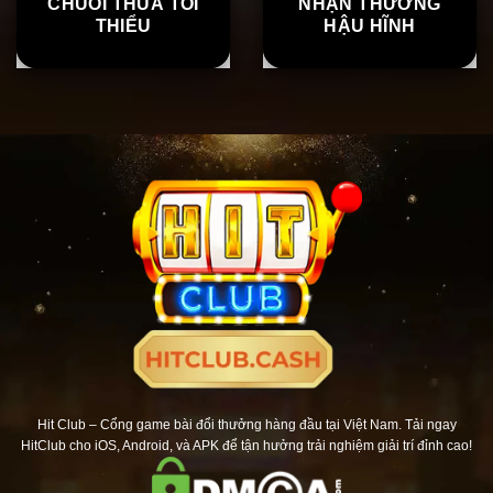
PAROLI – HƯỞNG
RỒNG HỔ
LỢI CHUỖI
HITCLUB – THỬ
THẮNG, ĐẢM BẢO
VẬN ĐỎ ĐEN
CHUỖI THUA TỐI
NHẬN THƯỞNG
THIỂU
HẬU HĨNH