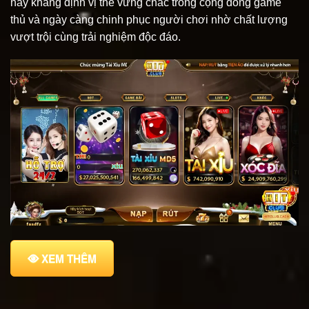
này khẳng định vị thế vững chắc trong cộng đồng game
thủ và ngày càng chinh phục người chơi nhờ chất lượng
vượt trội cùng trải nghiệm độc đáo.
XEM THÊM