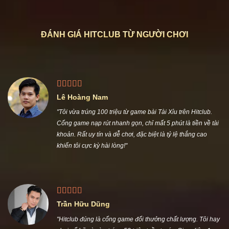
ĐÁNH GIÁ HITCLUB TỪ NGƯỜI CHƠI
Lê Hoàng Nam
"Tôi vừa trúng 100 triệu từ game bài Tài Xỉu trên Hitclub.
Cổng game nạp rút nhanh gọn, chỉ mất 5 phút là tiền về tài
khoản. Rất uy tín và dễ chơi, đặc biệt là tỷ lệ thắng cao
khiến tôi cực kỳ hài lòng!"