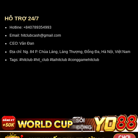
Tips cá cược thể thao
Tips soi cầu tài xỉu
Tips soi cầu lô đề
Tin tức tổng hợp
HỖ TRỢ 24/7
Hotline: +840789354993
Email:
hitclubcash@gmail.com
CEO: Vân Đan
Địa chỉ: Ng. 84 P. Chùa Láng, Láng Thượng, Đống Đa, Hà Nội, Việt Nam
Tags: #hitclub #hit_club #taihitclub #conggamehitclub