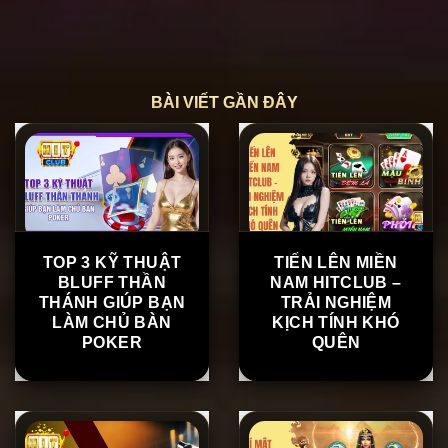
BÀI VIẾT GẦN ĐÂY
TOP 3 KỸ THUẬT
TIẾN LÊN MIỀN
BLUFF THẦN
NAM HITCLUB –
THÁNH GIÚP BẠN
TRẢI NGHIỆM
LÀM CHỦ BÀN
KỊCH TÍNH KHÓ
POKER
QUÊN