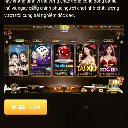
này khẳng định vị thế vững chắc trong cộng đồng game
thủ và ngày càng chinh phục người chơi nhờ chất lượng
vượt trội cùng trải nghiệm độc đáo.
XEM THÊM