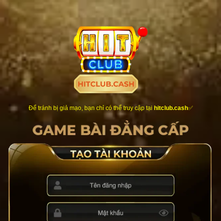
Chuyển
đến
nội
dung
Để tránh bị giả mạo, bạn chỉ có thể truy cập tại
hitclub.cash
✅