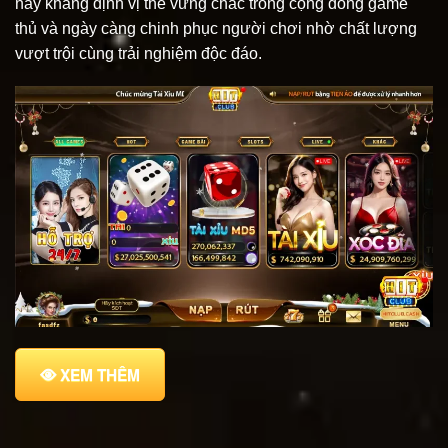
này khẳng định vị thế vững chắc trong cộng đồng game
thủ và ngày càng chinh phục người chơi nhờ chất lượng
vượt trội cùng trải nghiệm độc đáo.
XEM THÊM