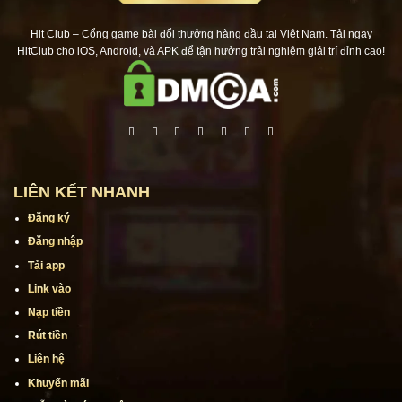
Hit Club – Cổng game bài đổi thưởng hàng đầu tại Việt Nam. Tải ngay
HitClub cho iOS, Android, và APK để tận hưởng trải nghiệm giải trí đỉnh cao!
LIÊN KẾT NHANH
Đăng ký
Đăng nhập
Tải app
Link vào
Nạp tiền
Rút tiền
Liên hệ
Khuyến mãi