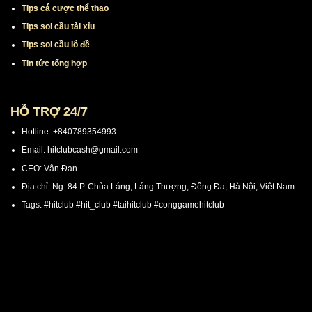
Tips cá cược thể thao
Tips soi cầu tài xỉu
Tips soi cầu lô đề
Tin tức tổng hợp
HỖ TRỢ 24/7
Hotline: +840789354993
Email:
hitclubcash@gmail.com
CEO: Vân Đan
Địa chỉ: Ng. 84 P. Chùa Láng, Láng Thượng, Đống Đa, Hà Nội, Việt Nam
Tags: #hitclub #hit_club #taihitclub #conggamehitclub