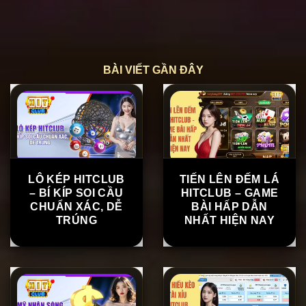
"Hitclub thực sự dễ chơi dễ thắng. Tôi đã chơi nổ hũ và
thắng 20 triệu ngay lần đầu tiên tham gia. Hỗ trợ khách
hàng rất nhiệt tình, khiến tôi yên tâm khi chơi. Khuyên mọi
người nên thử ngay!"
BÀI VIẾT GẦN ĐÂY
LÔ KÉP HITCLUB
TIẾN LÊN ĐẾM LÁ
– BÍ KÍP SOI CẦU
HITCLUB – GAME
CHUẨN XÁC, DỄ
BÀI HẤP DẪN
TRÚNG
NHẤT HIỆN NAY