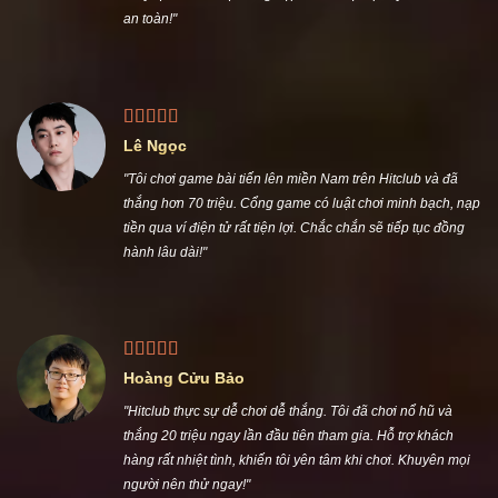
Nguyễn Ngọc Thuận
"Nhiều kèo thể thao hấp dẫn là điểm tôi thích nhất ở
Hitclub. Tôi vừa thắng lớn ở kèo bóng đá cuối tuần, dễ chơi
và tỷ lệ ăn cao. Hệ thống nạp rút tiền lại cực kỳ nhanh và
an toàn!"
Lê Ngọc
"Tôi chơi game bài tiến lên miền Nam trên Hitclub và đã
thắng hơn 70 triệu. Cổng game có luật chơi minh bạch, nạp
tiền qua ví điện tử rất tiện lợi. Chắc chắn sẽ tiếp tục đồng
hành lâu dài!"
Hoàng Cửu Bảo