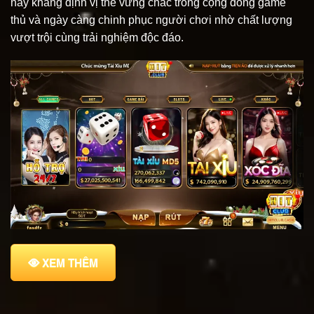
này khẳng định vị thế vững chắc trong cộng đồng game
thủ và ngày càng chinh phục người chơi nhờ chất lượng
vượt trội cùng trải nghiệm độc đáo.
XEM THÊM