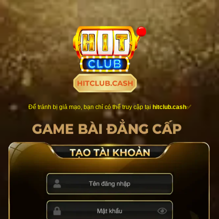
Chuyển
đến
nội
dung
Để tránh bị giả mạo, bạn chỉ có thể truy cập tại
hitclub.cash
✅