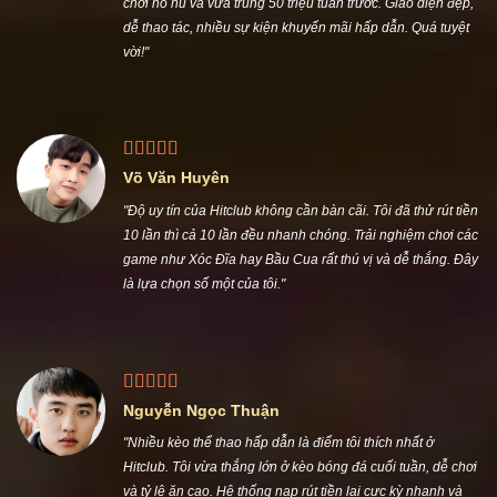
Trần Hữu Dũng
"Hitclub đúng là cổng game đổi thưởng chất lượng. Tôi hay
chơi nổ hũ và vừa trúng 50 triệu tuần trước. Giao diện đẹp,
dễ thao tác, nhiều sự kiện khuyến mãi hấp dẫn. Quá tuyệt
vời!"
Võ Văn Huyên
"Độ uy tín của Hitclub không cần bàn cãi. Tôi đã thử rút tiền
10 lần thì cả 10 lần đều nhanh chóng. Trải nghiệm chơi các
game như Xóc Đĩa hay Bầu Cua rất thú vị và dễ thắng. Đây
là lựa chọn số một của tôi."