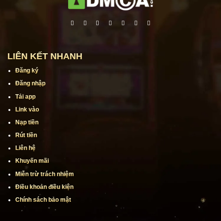
Hit Club – Cổng game bài đổi thưởng hàng đầu tại Việt Nam. Tải ngay
HitClub cho iOS, Android, và APK để tận hưởng trải nghiệm giải trí đỉnh cao!
LIÊN KẾT NHANH
Đăng ký
Đăng nhập
Tải app
Link vào
Nạp tiền
Rút tiền
Liên hệ
Khuyến mãi