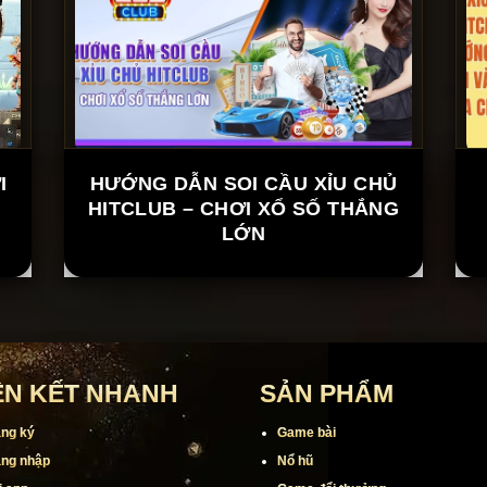
I
HƯỚNG DẪN SOI CẦU XỈU CHỦ
HITCLUB – CHƠI XỔ SỐ THẮNG
LỚN
ÊN KẾT NHANH
SẢN PHẨM
ng ký
Game bài
ng nhập
Nổ hũ