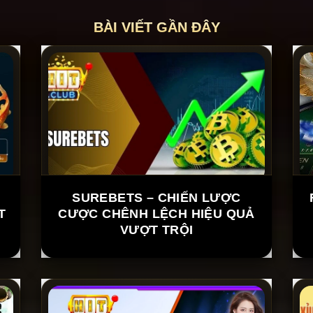
BÀI VIẾT GẦN ĐÂY
SUREBETS – CHIẾN LƯỢC
T
CƯỢC CHÊNH LỆCH HIỆU QUẢ
VƯỢT TRỘI