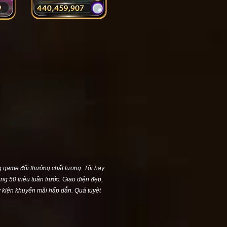
g game đổi thưởng chất lượng. Tôi hay
ng 50 triệu tuần trước. Giao diện đẹp,
ự kiện khuyến mãi hấp dẫn. Quá tuyệt