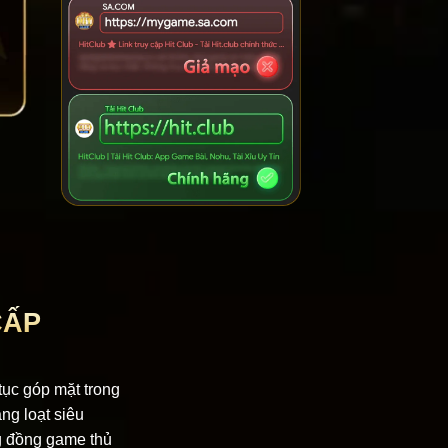
CẤP
tục góp mặt trong
ng loạt siêu
g đồng game thủ