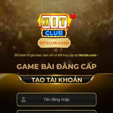
Để tránh bị giả mạo, bạn chỉ có thể truy cập tại
hitclub.cash
✅