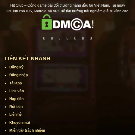
Hit Club – Cổng game bài đổi thưởng hàng đầu tại Việt Nam. Tải ngay
HitClub cho iOS, Android, và APK để tận hưởng trải nghiệm giải trí đỉnh cao!
LIÊN KẾT NHANH
Đăng ký
Đăng nhập
Tải app
Link vào
Nạp tiền
Rút tiền
Liên hệ
Khuyến mãi
Miễn trừ trách nhiệm