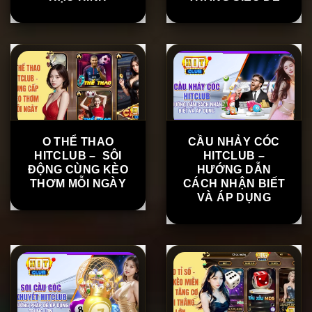
O THỂ THAO
CẦU NHẢY CÓC
HITCLUB – SÔI
HITCLUB –
ĐỘNG CÙNG KÈO
HƯỚNG DẪN
THƠM MỖI NGÀY
CÁCH NHẬN BIẾT
VÀ ÁP DỤNG