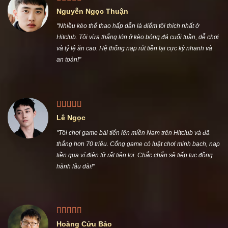
Nguyễn Ngọc Thuận
"Nhiều kèo thể thao hấp dẫn là điểm tôi thích nhất ở
Hitclub. Tôi vừa thắng lớn ở kèo bóng đá cuối tuần, dễ chơi
và tỷ lệ ăn cao. Hệ thống nạp rút tiền lại cực kỳ nhanh và
an toàn!"
Lê Ngọc
"Tôi chơi game bài tiến lên miền Nam trên Hitclub và đã
thắng hơn 70 triệu. Cổng game có luật chơi minh bạch, nạp
tiền qua ví điện tử rất tiện lợi. Chắc chắn sẽ tiếp tục đồng
hành lâu dài!"
Hoàng Cửu Bảo