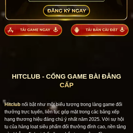
HITCLUB - CỔNG GAME BÀI ĐẲNG
CẤP
Hitclub
nổi bật như một biểu tượng trong làng game đổi
thưởng trực tuyến, liên tục góp mặt trong các bảng xếp
hạng thương hiệu đáng chú ý nhất năm 2025. Với sự hội
tụ của hàng loạt siêu phẩm đổi thưởng đỉnh cao, nền tảng