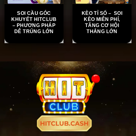
SOI CẦU GÓC
KÈO TỈ SỐ – SOI
KHUYẾT HITCLUB
KÈO MIỄN PHÍ,
– PHƯƠNG PHÁP
TĂNG CƠ HỘI
DỄ TRÚNG LỚN
THẮNG LỚN