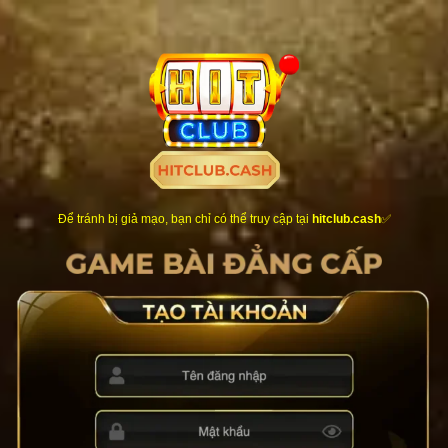
Chuyển
đến
nội
dung
Để tránh bị giả mạo, bạn chỉ có thể truy cập tại
hitclub.cash
✅