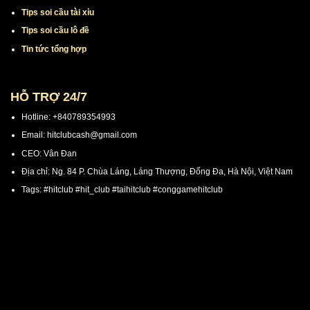
Tips soi cầu tài xỉu
Tips soi cầu lô đề
Tin tức tổng hợp
HỖ TRỢ 24/7
Hotline: +840789354993
Email:
hitclubcash@gmail.com
CEO: Vân Đan
Địa chỉ: Ng. 84 P. Chùa Láng, Láng Thượng, Đống Đa, Hà Nội, Việt Nam
Tags: #hitclub #hit_club #taihitclub #conggamehitclub