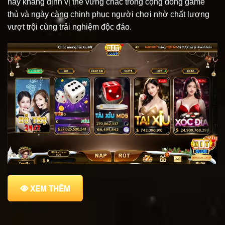
này khẳng định vị thế vững chắc trong cộng đồng game
thủ và ngày càng chinh phục người chơi nhờ chất lượng
vượt trội cùng trải nghiệm độc đáo.
XEM THÊM