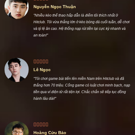
Nguyễn Ngọc Thuận
"Nhiều kèo thể thao hấp dẫn là điểm tôi thích nhất ở
Hitclub. Tôi vừa thắng lớn ở kèo bóng đá cuối tuần, dễ chơi
và tỷ lệ ăn cao. Hệ thống nạp rút tiền lại cực kỳ nhanh và
an toàn!"
Lê Ngọc
"Tôi chơi game bài tiến lên miền Nam trên Hitclub và đã
thắng hơn 70 triệu. Cổng game có luật chơi minh bạch, nạp
tiền qua ví điện tử rất tiện lợi. Chắc chắn sẽ tiếp tục đồng
hành lâu dài!"
Hoàng Cửu Bảo