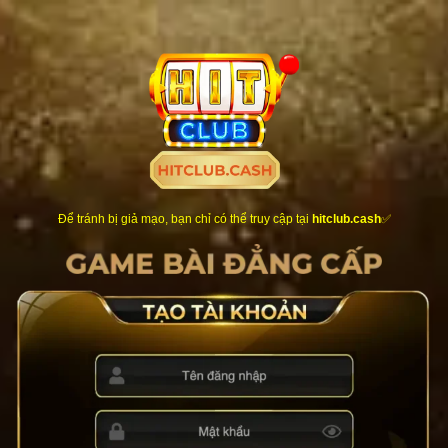
Chuyển
đến
nội
dung
Để tránh bị giả mạo, bạn chỉ có thể truy cập tại
hitclub.cash
✅