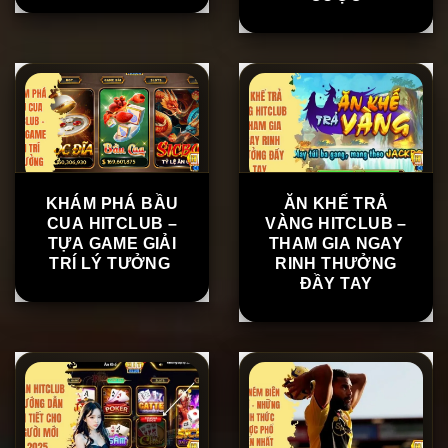
KHÁM PHÁ BẦU
ĂN KHẾ TRẢ
CUA HITCLUB –
VÀNG HITCLUB –
TỰA GAME GIẢI
THAM GIA NGAY
TRÍ LÝ TƯỞNG
RINH THƯỞNG
ĐẦY TAY