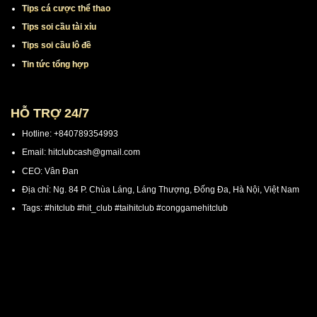
Tips cá cược thể thao
Tips soi cầu tài xỉu
Tips soi cầu lô đề
Tin tức tổng hợp
HỖ TRỢ 24/7
Hotline: +840789354993
Email:
hitclubcash@gmail.com
CEO: Vân Đan
Địa chỉ: Ng. 84 P. Chùa Láng, Láng Thượng, Đống Đa, Hà Nội, Việt Nam
Tags: #hitclub #hit_club #taihitclub #conggamehitclub