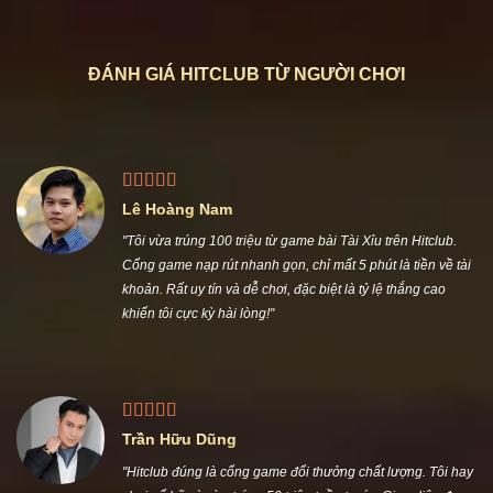
ĐÁNH GIÁ HITCLUB TỪ NGƯỜI CHƠI
Lê Hoàng Nam
"Tôi vừa trúng 100 triệu từ game bài Tài Xỉu trên Hitclub.
Cổng game nạp rút nhanh gọn, chỉ mất 5 phút là tiền về tài
khoản. Rất uy tín và dễ chơi, đặc biệt là tỷ lệ thắng cao
khiến tôi cực kỳ hài lòng!"