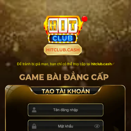
Chuyển
đến
nội
dung
Để tránh bị giả mạo, bạn chỉ có thể truy cập tại
hitclub.cash
✅