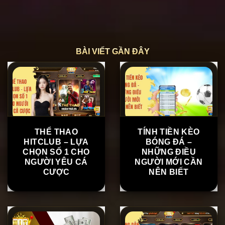
"Hitclub thực sự dễ chơi dễ thắng. Tôi đã chơi nổ hũ và
thắng 20 triệu ngay lần đầu tiên tham gia. Hỗ trợ khách
hàng rất nhiệt tình, khiến tôi yên tâm khi chơi. Khuyên mọi
người nên thử ngay!"
BÀI VIẾT GẦN ĐÂY
THỂ THAO
TÍNH TIỀN KÈO
HITCLUB – LỰA
BÓNG ĐÁ –
CHỌN SỐ 1 CHO
NHỮNG ĐIỀU
NGƯỜI YÊU CÁ
NGƯỜI MỚI CẦN
CƯỢC
NÊN BIẾT