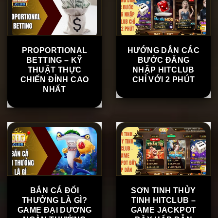
PROPORTIONAL
HƯỚNG DẪN CÁC
BETTING – KỸ
BƯỚC ĐĂNG
THUẬT THỰC
NHẬP HITCLUB
CHIẾN ĐỈNH CAO
CHỈ VỚI 2 PHÚT
NHẤT