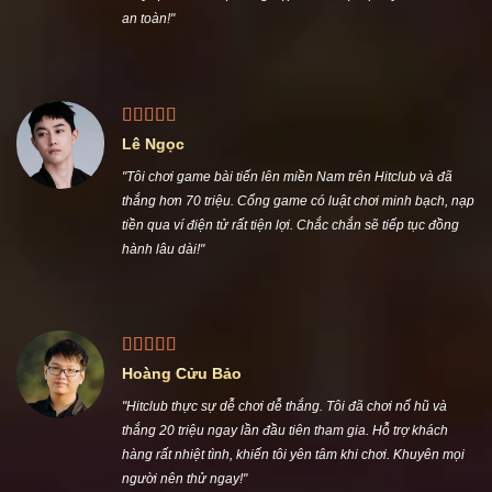
Nguyễn Ngọc Thuận
"Nhiều kèo thể thao hấp dẫn là điểm tôi thích nhất ở
Hitclub. Tôi vừa thắng lớn ở kèo bóng đá cuối tuần, dễ chơi
và tỷ lệ ăn cao. Hệ thống nạp rút tiền lại cực kỳ nhanh và
an toàn!"
Lê Ngọc
"Tôi chơi game bài tiến lên miền Nam trên Hitclub và đã
thắng hơn 70 triệu. Cổng game có luật chơi minh bạch, nạp
tiền qua ví điện tử rất tiện lợi. Chắc chắn sẽ tiếp tục đồng
hành lâu dài!"
Hoàng Cửu Bảo