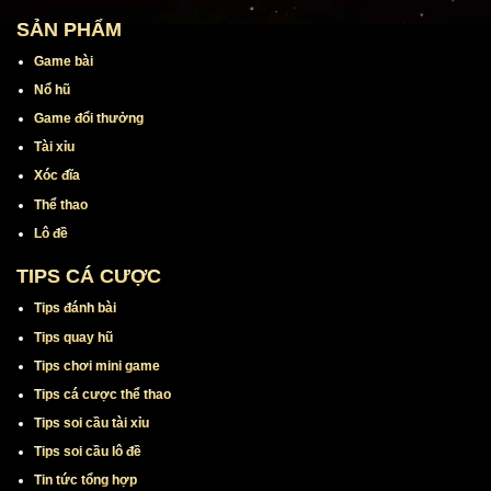
Miễn trừ trách nhiệm
Điều khoản điều kiện
Chính sách bảo mật
SẢN PHẨM
Game bài
Nổ hũ
Game đổi thưởng
Tài xỉu
Xóc đĩa
Thể thao
Lô đề
TIPS CÁ CƯỢC
Tips đánh bài
Tips quay hũ
Tips chơi mini game