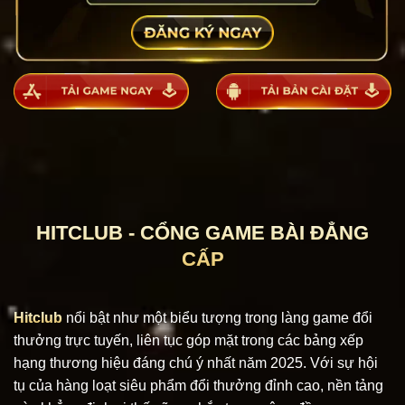
HITCLUB - CỔNG GAME BÀI ĐẲNG
CẤP
Hitclub
nổi bật như một biểu tượng trong làng game đổi
thưởng trực tuyến, liên tục góp mặt trong các bảng xếp
hạng thương hiệu đáng chú ý nhất năm 2025. Với sự hội
tụ của hàng loạt siêu phẩm đổi thưởng đỉnh cao, nền tảng