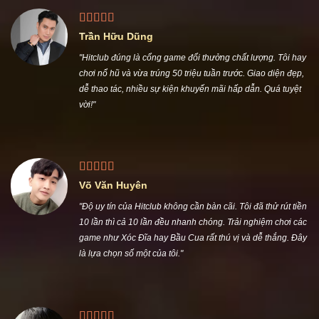
Trần Hữu Dũng
"Hitclub đúng là cổng game đổi thưởng chất lượng. Tôi hay
chơi nổ hũ và vừa trúng 50 triệu tuần trước. Giao diện đẹp,
dễ thao tác, nhiều sự kiện khuyến mãi hấp dẫn. Quá tuyệt
vời!"
Võ Văn Huyên
"Độ uy tín của Hitclub không cần bàn cãi. Tôi đã thử rút tiền
10 lần thì cả 10 lần đều nhanh chóng. Trải nghiệm chơi các
game như Xóc Đĩa hay Bầu Cua rất thú vị và dễ thắng. Đây
là lựa chọn số một của tôi."