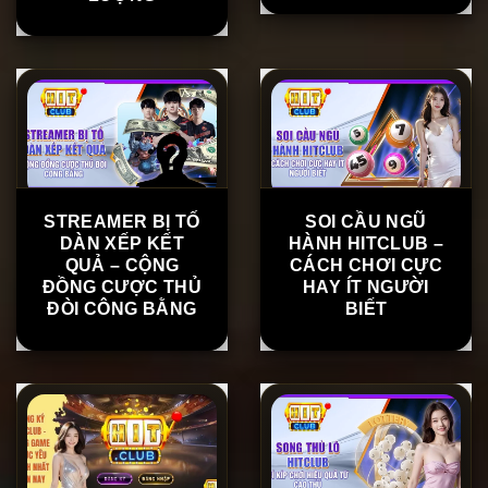
STREAMER BỊ TỐ
SOI CẦU NGŨ
DÀN XẾP KẾT
HÀNH HITCLUB –
QUẢ – CỘNG
CÁCH CHƠI CỰC
ĐỒNG CƯỢC THỦ
HAY ÍT NGƯỜI
ĐÒI CÔNG BẰNG
BIẾT