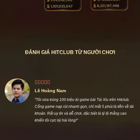
ĐÁNH GIÁ HITCLUB TỪ NGƯỜI CHƠI
Lê Hoàng Nam
"Tôi vừa trúng 100 triệu từ game bài Tài Xỉu trên Hitclub.
Cổng game nạp rút nhanh gọn, chỉ mất 5 phút là tiền về tài
khoản. Rất uy tín và dễ chơi, đặc biệt là tỷ lệ thắng cao
khiến tôi cực kỳ hài lòng!"