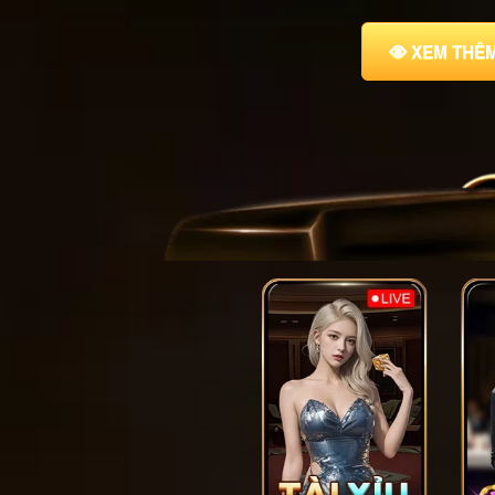
XEM THÊ