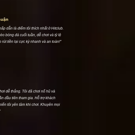
huận
ấp dẫn là điểm tôi thích nhất ở Hitclub.
èo bóng đá cuối tuần, dễ chơi và tỷ lệ
rút tiền lại cực kỳ nhanh và an toàn!"
chơi dễ thắng. Tôi đã chơi nổ hũ và
lần đầu tiên tham gia. Hỗ trợ khách
khiến tôi yên tâm khi chơi. Khuyên mọi
"