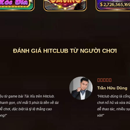
ĐÁNH GIÁ HITCLUB TỪ NGƯỜI CHƠI
Trần Hữu Dũng
iệu từ game bài Tài Xỉu trên Hitclub.
"Hitclub đúng là cổn
nh gọn, chỉ mất 5 phút là tiền về tài
chơi nổ hũ và vừa trú
ễ chơi, đặc biệt là tỷ lệ thắng cao
dễ thao tác, nhiều s
òng!"
vời!"