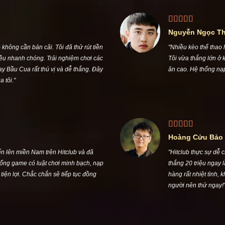
Nguyễn Ngọc T
b không cần bàn cãi. Tôi đã thử rút tiền
"Nhiều kèo thể thao h
 đều nhanh chóng. Trải nghiệm chơi các
Tôi vừa thắng lớn ở k
 Bầu Cua rất thú vị và dễ thắng. Đây
ăn cao. Hệ thống nạp 
 tôi."
Hoàng Cửu Bảo
ến lên miền Nam trên Hitclub và đã
"Hitclub thực sự dễ 
Cổng game có luật chơi minh bạch, nạp
thắng 20 triệu ngay 
t tiện lợi. Chắc chắn sẽ tiếp tục đồng
hàng rất nhiệt tình, 
người nên thử ngay!