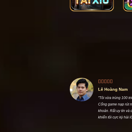
Lê Hoàng Nam
"Tôi vừa trúng 100 tr
Cổng game nạp rút nha
khoản. Rất uy tín và d
khiến tôi cực kỳ hài l