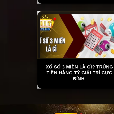
XỔ SỐ 3 MIỀN LÀ GÌ? TRÚNG
TIỀN HÀNG TỶ GIẢI TRÍ CỰC
ĐỈNH
LI
Đă
Đă