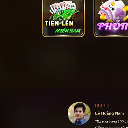
Lê Hoàng Nam
"Tôi vừa trúng 100 tr
Cổng game nạp rút nha
khoản. Rất uy tín và d
khiến tôi cực kỳ hài l