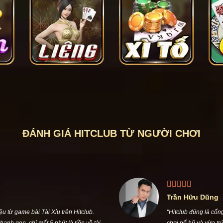
ĐÁNH GIÁ HITCLUB TỪ NGƯỜI CHƠI
Trần Hữu Dũng
iệu từ game bài Tài Xỉu trên Hitclub.
"Hitclub đúng là cổn
nh gọn, chỉ mất 5 phút là tiền về tài
chơi nổ hũ và vừa trú
ễ chơi, đặc biệt là tỷ lệ thắng cao
dễ thao tác, nhiều s
òng!"
vời!"