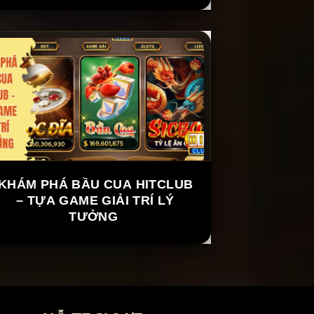
KHÁM PHÁ BẦU CUA HITCLUB
– TỰA GAME GIẢI TRÍ LÝ
TƯỞNG
HỖ TRỢ 24/7
Hotline: +840789354993
Email:
hitclubcash@gmail.com