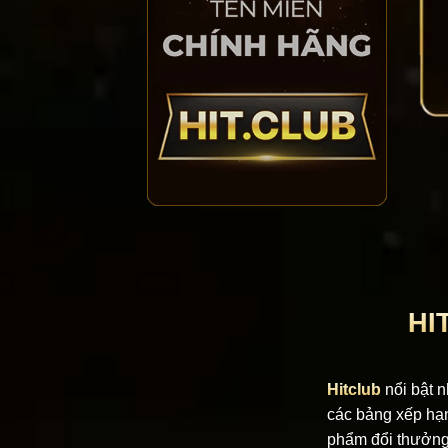
HI
Hitclub
nổi bật n
các bảng xếp hạn
phẩm đổi thưởng 