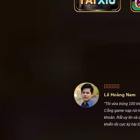
Lê Hoàng Nam
"Tôi vừa trúng 100 tr
Cổng game nạp rút nha
khoản. Rất uy tín và d
khiến tôi cực kỳ hài l