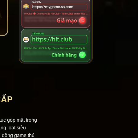
CẤP
tục góp mặt trong
ng loạt siêu
g đồng game thủ