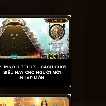
PLINKO HITCLUB – CÁCH CHƠI
SIÊU HAY CHO NGƯỜI MỚI
NHẬP MÔN