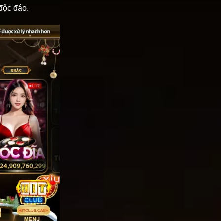
độc đáo.