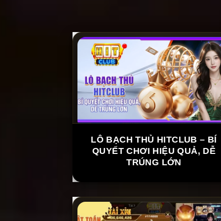
LÔ BẠCH THỦ HITCLUB – BÍ
QUYẾT CHƠI HIỆU QUẢ, DỄ
TRÚNG LỚN