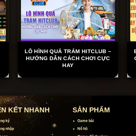
LÔ HÌNH QUẢ TRÁM HITCLUB –
HƯỚNG DẪN CÁCH CHƠI CỰC
HAY
ÊN KẾT NHANH
SẢN PHẨM
ng ký
Game bài
ng nhập
Nổ hũ