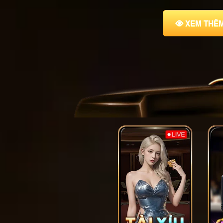
XEM THÊ