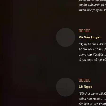
Võ Văn Huyên
"Độ uy tín của Hitclu
10 lần thì cả 10 lần
game như Xóc Đĩa hay
là lựa chọn số một của
Lê Ngọc
"Tôi chơi game bài ti
thắng hơn 70 triệu. 
tiền qua ví điện tử rấ
hành lâu dài!"