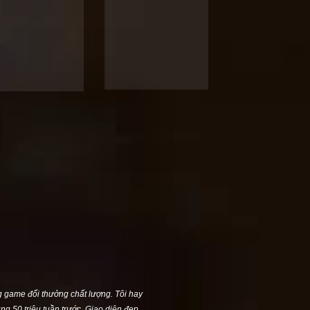
g game đổi thưởng chất lượng. Tôi hay
ng 50 triệu tuần trước. Giao diện đẹp,
ự kiện khuyến mãi hấp dẫn. Quá tuyệt