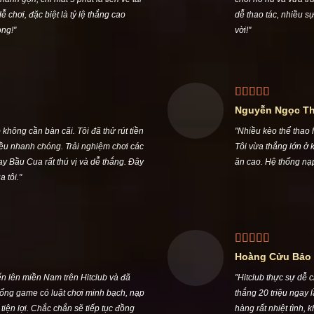
Nguyễn Ngọc T
b không cần bàn cãi. Tôi đã thử rút tiền
"Nhiều kèo thể thao h
 đều nhanh chóng. Trải nghiệm chơi các
Tôi vừa thắng lớn ở k
 Bầu Cua rất thú vị và dễ thắng. Đây
ăn cao. Hệ thống nạp 
 tôi."
Hoàng Cửu Bảo
ến lên miền Nam trên Hitclub và đã
"Hitclub thực sự dễ 
Cổng game có luật chơi minh bạch, nạp
thắng 20 triệu ngay 
t tiện lợi. Chắc chắn sẽ tiếp tục đồng
hàng rất nhiệt tình, 
người nên thử ngay!