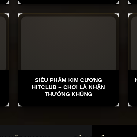
SIÊU PHẨM KIM CƯƠNG
HITCLUB – CHƠI LÀ NHẬN
THƯỞNG KHỦNG
ÊN KẾT NHANH
SẢN PHẨM
ng ký
Game bài
ng nhập
Nổ hũ