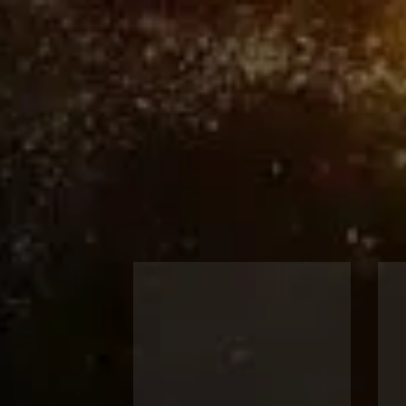
Chuyển
đến
nội
dung