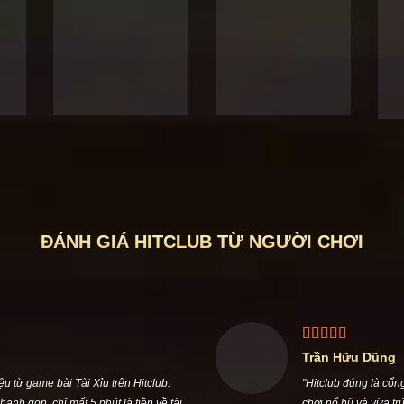
ĐÁNH GIÁ HITCLUB TỪ NGƯỜI CHƠI
Trần Hữu Dũng
iệu từ game bài Tài Xỉu trên Hitclub.
"Hitclub đúng là cổn
nh gọn, chỉ mất 5 phút là tiền về tài
chơi nổ hũ và vừa trú
ễ chơi, đặc biệt là tỷ lệ thắng cao
dễ thao tác, nhiều s
òng!"
vời!"