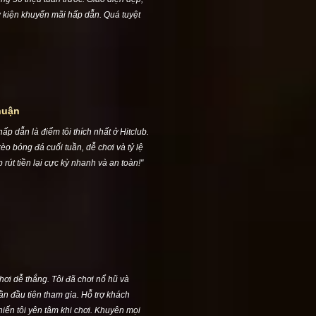
huận
ấp dẫn là điểm tôi thích nhất ở Hitclub.
èo bóng đá cuối tuần, dễ chơi và tỷ lệ
rút tiền lại cực kỳ nhanh và an toàn!"
chơi dễ thắng. Tôi đã chơi nổ hũ và
lần đầu tiên tham gia. Hỗ trợ khách
khiến tôi yên tâm khi chơi. Khuyên mọi
"