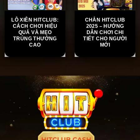
LÔ XIÊN HITCLUB:
CHẮN HITCLUB
CÁCH CHƠI HIỆU
2025 – HƯỚNG
QUẢ VÀ MẸO
DẪN CHƠI CHI
TRÚNG THƯỞNG
TIẾT CHO NGƯỜI
CAO
MỚI