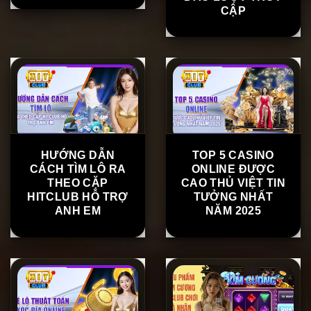
CẬP
HƯỚNG DẪN
TOP 5 CASINO
CÁCH TÌM LÔ RA
ONLINE ĐƯỢC
THEO CẶP
CAO THỦ VIỆT TIN
HITCLUB HỖ TRỢ
TƯỞNG NHẤT
ANH EM
NĂM 2025