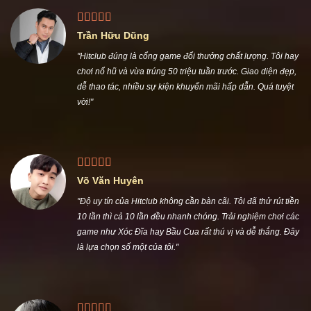
Trần Hữu Dũng
"Hitclub đúng là cổng game đổi thưởng chất lượng. Tôi hay
chơi nổ hũ và vừa trúng 50 triệu tuần trước. Giao diện đẹp,
dễ thao tác, nhiều sự kiện khuyến mãi hấp dẫn. Quá tuyệt
vời!"
Võ Văn Huyên
"Độ uy tín của Hitclub không cần bàn cãi. Tôi đã thử rút tiền
10 lần thì cả 10 lần đều nhanh chóng. Trải nghiệm chơi các
game như Xóc Đĩa hay Bầu Cua rất thú vị và dễ thắng. Đây
là lựa chọn số một của tôi."