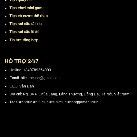
Tips chơi mini game
Tips cá cược thể thao
Tips soi cầu tài xỉu
Tips soi cầu lô đề
Tin tức tổng hợp
HỖ TRỢ 24/7
Hotline: +840789354993
Email:
hitclubcash@gmail.com
CEO: Vân Đan
Địa chỉ: Ng. 84 P. Chùa Láng, Láng Thượng, Đống Đa, Hà Nội, Việt Nam
Tags: #hitclub #hit_club #taihitclub #conggamehitclub