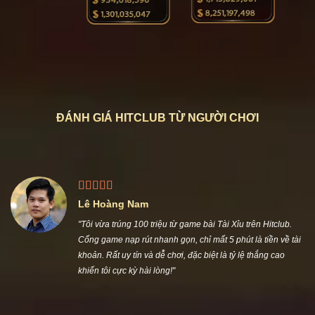
ĐÁNH GIÁ HITCLUB TỪ NGƯỜI CHƠI
Lê Hoàng Nam
"Tôi vừa trúng 100 triệu từ game bài Tài Xỉu trên Hitclub.
Cổng game nạp rút nhanh gọn, chỉ mất 5 phút là tiền về tài
khoản. Rất uy tín và dễ chơi, đặc biệt là tỷ lệ thắng cao
khiến tôi cực kỳ hài lòng!"