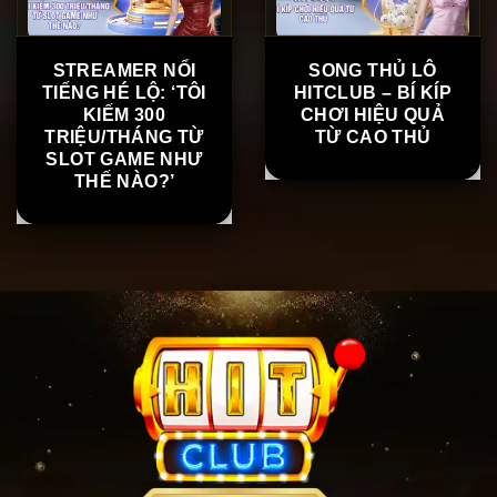
STREAMER NỔI
SONG THỦ LÔ
TIẾNG HÉ LỘ: ‘TÔI
HITCLUB – BÍ KÍP
KIẾM 300
CHƠI HIỆU QUẢ
TRIỆU/THÁNG TỪ
TỪ CAO THỦ
SLOT GAME NHƯ
THẾ NÀO?’