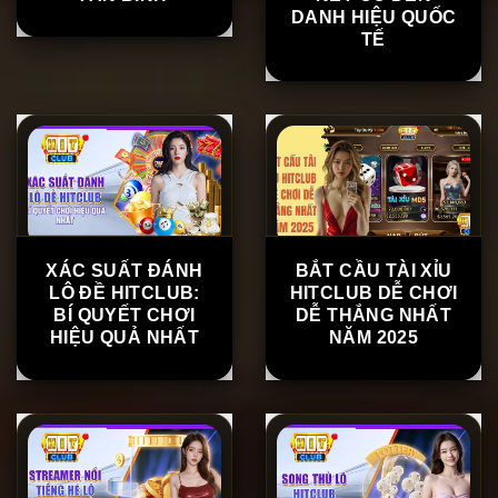
DANH HIỆU QUỐC
TẾ
XÁC SUẤT ĐÁNH
BẮT CẦU TÀI XỈU
LÔ ĐỀ HITCLUB:
HITCLUB DỄ CHƠI
BÍ QUYẾT CHƠI
DỄ THẮNG NHẤT
HIỆU QUẢ NHẤT
NĂM 2025