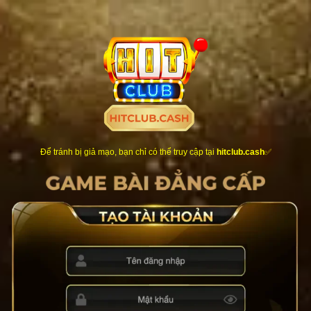
Chuyển
đến
nội
dung
Để tránh bị giả mạo, bạn chỉ có thể truy cập tại
hitclub.cash
✅