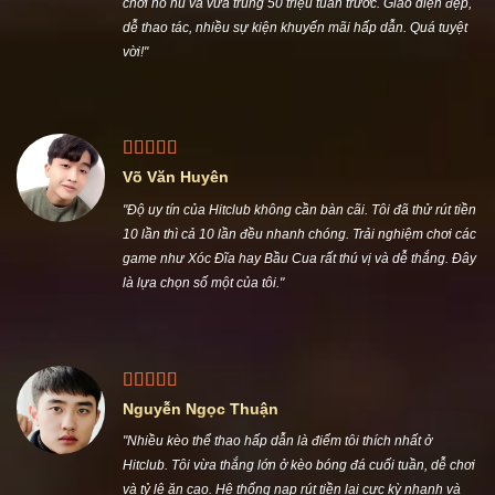
Trần Hữu Dũng
"Hitclub đúng là cổng game đổi thưởng chất lượng. Tôi hay
chơi nổ hũ và vừa trúng 50 triệu tuần trước. Giao diện đẹp,
dễ thao tác, nhiều sự kiện khuyến mãi hấp dẫn. Quá tuyệt
vời!"
Võ Văn Huyên
"Độ uy tín của Hitclub không cần bàn cãi. Tôi đã thử rút tiền
10 lần thì cả 10 lần đều nhanh chóng. Trải nghiệm chơi các
game như Xóc Đĩa hay Bầu Cua rất thú vị và dễ thắng. Đây
là lựa chọn số một của tôi."