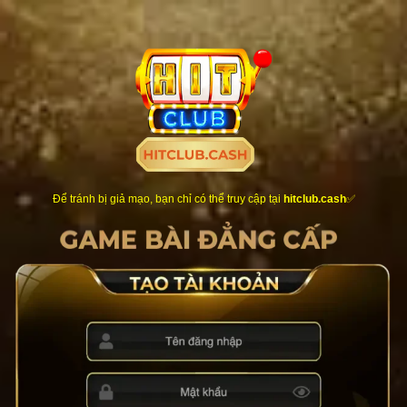
Chuyển
đến
nội
dung
Để tránh bị giả mạo, bạn chỉ có thể truy cập tại
hitclub.cash
✅