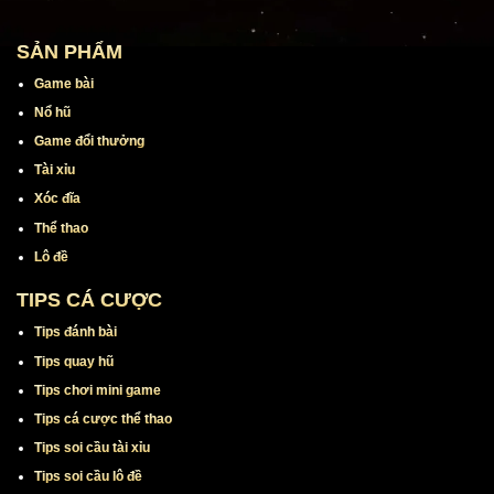
Miễn trừ trách nhiệm
Điều khoản điều kiện
Chính sách bảo mật
SẢN PHẨM
Game bài
Nổ hũ
Game đổi thưởng
Tài xỉu
Xóc đĩa
Thể thao
Lô đề
TIPS CÁ CƯỢC
Tips đánh bài
Tips quay hũ