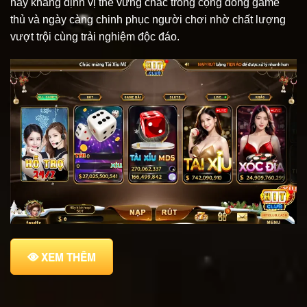
này khẳng định vị thế vững chắc trong cộng đồng game
thủ và ngày càng chinh phục người chơi nhờ chất lượng
vượt trội cùng trải nghiệm độc đáo.
XEM THÊM