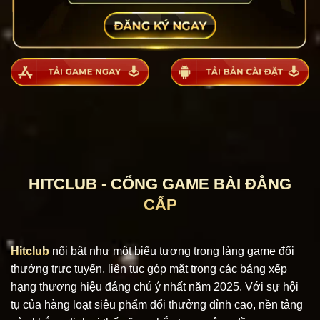
HITCLUB - CỔNG GAME BÀI ĐẲNG
CẤP
Hitclub
nổi bật như một biểu tượng trong làng game đổi
thưởng trực tuyến, liên tục góp mặt trong các bảng xếp
hạng thương hiệu đáng chú ý nhất năm 2025. Với sự hội
tụ của hàng loạt siêu phẩm đổi thưởng đỉnh cao, nền tảng