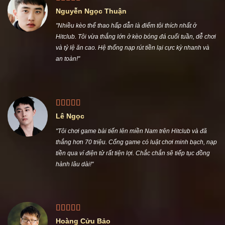
Nguyễn Ngọc Thuận
"Nhiều kèo thể thao hấp dẫn là điểm tôi thích nhất ở
Hitclub. Tôi vừa thắng lớn ở kèo bóng đá cuối tuần, dễ chơi
và tỷ lệ ăn cao. Hệ thống nạp rút tiền lại cực kỳ nhanh và
an toàn!"
Lê Ngọc
"Tôi chơi game bài tiến lên miền Nam trên Hitclub và đã
thắng hơn 70 triệu. Cổng game có luật chơi minh bạch, nạp
tiền qua ví điện tử rất tiện lợi. Chắc chắn sẽ tiếp tục đồng
hành lâu dài!"
Hoàng Cửu Bảo