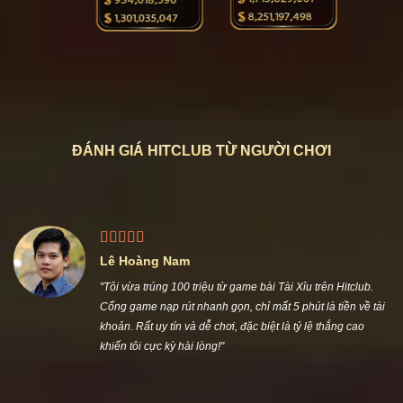
ĐÁNH GIÁ HITCLUB TỪ NGƯỜI CHƠI
Lê Hoàng Nam
"Tôi vừa trúng 100 triệu từ game bài Tài Xỉu trên Hitclub.
Cổng game nạp rút nhanh gọn, chỉ mất 5 phút là tiền về tài
khoản. Rất uy tín và dễ chơi, đặc biệt là tỷ lệ thắng cao
khiến tôi cực kỳ hài lòng!"