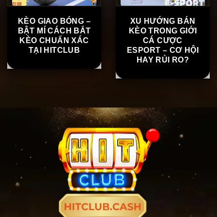
KÈO GIAO BÓNG –
XU HƯỚNG BÁN
BẬT MÍ CÁCH BẮT
KÈO TRONG GIỚI
KÈO CHUẨN XÁC
CÁ CƯỢC
TẠI HITCLUB
ESPORT – CƠ HỘI
HAY RỦI RO?