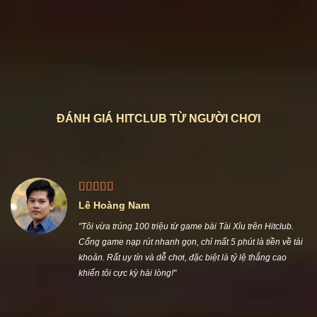
ĐÁNH GIÁ HITCLUB TỪ NGƯỜI CHƠI
Lê Hoàng Nam
"Tôi vừa trúng 100 triệu từ game bài Tài Xỉu trên Hitclub.
Cổng game nạp rút nhanh gọn, chỉ mất 5 phút là tiền về tài
khoản. Rất uy tín và dễ chơi, đặc biệt là tỷ lệ thắng cao
khiến tôi cực kỳ hài lòng!"