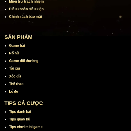
Miễn trừ trách nhiệm
Điều khoản điều kiện
Chính sách bảo mật
SẢN PHẨM
Game bài
Nổ hũ
Game đổi thưởng
Tài xỉu
Xóc đĩa
Thể thao
Lô đề
TIPS CÁ CƯỢC
Tips đánh bài
Tips quay hũ
Tips chơi mini game