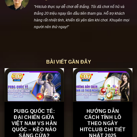
"Hitclub thực sự dễ chơi dễ thắng. Tôi đã chơi nổ hũ và
thắng 20 triệu ngay lần đầu tiên tham gia. Hỗ trợ khách
hàng rất nhiệt tình, khiến tôi yên tâm khi chơi. Khuyên mọi
người nên thử ngay!"
BÀI VIẾT GẦN ĐÂY
PUBG QUỐC TẾ:
HƯỚNG DẪN
ĐẠI CHIẾN GIỮA
CÁCH TÍNH LÔ
VIỆT NAM VS HÀN
THEO NGÀY
QUỐC – KÈO NÀO
HITCLUB CHI TIẾT
SÁNG CỬA?
NHẤT 2025