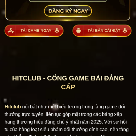
HITCLUB - CỔNG GAME BÀI ĐẲNG
CẤP
Hitclub
nổi bật như một biểu tượng trong làng game đổi
thưởng trực tuyến, liên tục góp mặt trong các bảng xếp
hạng thương hiệu đáng chú ý nhất năm 2025. Với sự hội
tụ của hàng loạt siêu phẩm đổi thưởng đỉnh cao, nền tảng