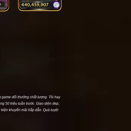
g game đổi thưởng chất lượng. Tôi hay
ng 50 triệu tuần trước. Giao diện đẹp,
ự kiện khuyến mãi hấp dẫn. Quá tuyệt