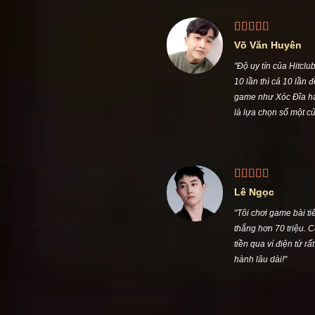
Võ Văn Huyên
"Độ uy tín của Hitclu
10 lần thì cả 10 lần
game như Xóc Đĩa hay
là lựa chọn số một của
Lê Ngọc
"Tôi chơi game bài ti
thắng hơn 70 triệu. 
tiền qua ví điện tử rấ
hành lâu dài!"