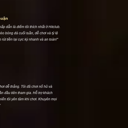
huận
ấp dẫn là điểm tôi thích nhất ở Hitclub.
èo bóng đá cuối tuần, dễ chơi và tỷ lệ
rút tiền lại cực kỳ nhanh và an toàn!"
chơi dễ thắng. Tôi đã chơi nổ hũ và
lần đầu tiên tham gia. Hỗ trợ khách
khiến tôi yên tâm khi chơi. Khuyên mọi
"