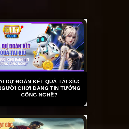
AI DỰ ĐOÁN KẾT QUẢ TÀI XỈU:
NGƯỜI CHƠI ĐANG TIN TƯỞNG
CÔNG NGHỆ?