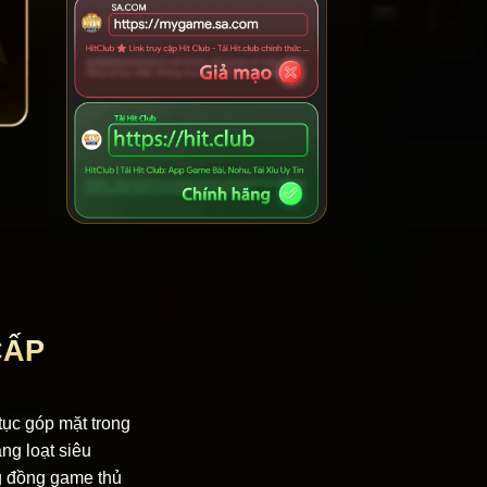
CẤP
tục góp mặt trong
ng loạt siêu
g đồng game thủ