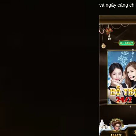
và ngày càng chi