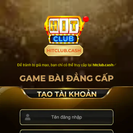
Để tránh bị giả mạo, bạn chỉ có thể truy cập tại
hitclub.cash
✅