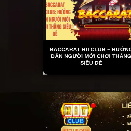
BACCARAT HITCLUB – HƯỚN
DẪN NGƯỜI MỚI CHƠI THẮN
SIÊU DỄ
LI
Đă
Đă