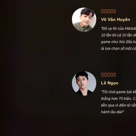
Võ Văn Huyên
"Độ uy tín của Hitclu
10 lần thì cả 10 lần
game như Xóc Đĩa hay
là lựa chọn số một của
Lê Ngọc
"Tôi chơi game bài ti
thắng hơn 70 triệu. 
tiền qua ví điện tử rấ
hành lâu dài!"