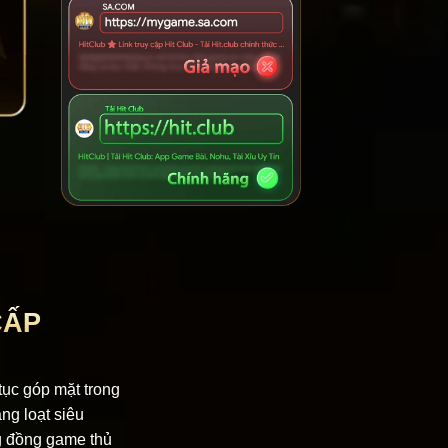
CẤP
tục góp mặt trong
ng loạt siêu
g đồng game thủ