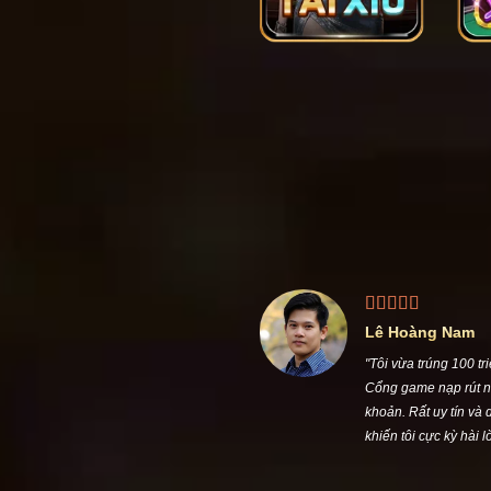
Lê Hoàng Nam
"Tôi vừa trúng 100 tr
Cổng game nạp rút nha
khoản. Rất uy tín và d
khiến tôi cực kỳ hài l