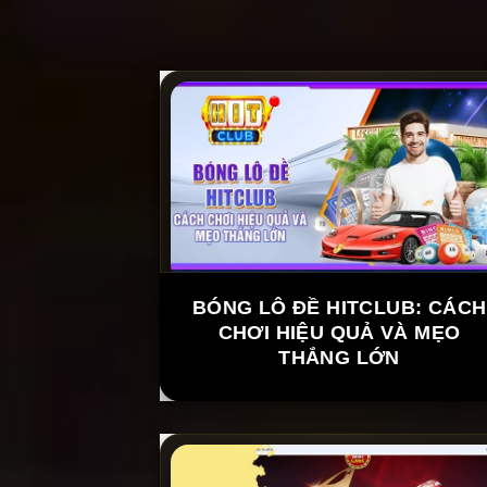
BÓNG LÔ ĐỀ HITCLUB: CÁCH
CHƠI HIỆU QUẢ VÀ MẸO
THẮNG LỚN