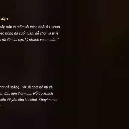
huận
ấp dẫn là điểm tôi thích nhất ở Hitclub.
èo bóng đá cuối tuần, dễ chơi và tỷ lệ
rút tiền lại cực kỳ nhanh và an toàn!"
chơi dễ thắng. Tôi đã chơi nổ hũ và
lần đầu tiên tham gia. Hỗ trợ khách
khiến tôi yên tâm khi chơi. Khuyên mọi
"