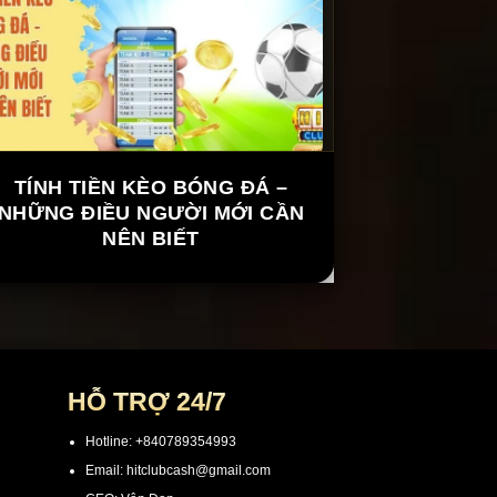
TÍNH TIỀN KÈO BÓNG ĐÁ –
NHỮNG ĐIỀU NGƯỜI MỚI CẦN
NÊN BIẾT
HỖ TRỢ 24/7
Hotline: +840789354993
Email:
hitclubcash@gmail.com