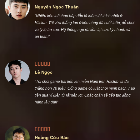
Nguyễn Ngọc Thuận
"Nhiều kèo thể thao hấp dẫn là điểm tôi thích nhất ở
Hitclub. Tôi vừa thắng lớn ở kèo bóng đá cuối tuần, dễ chơi
và tỷ lệ ăn cao. Hệ thống nạp rút tiền lại cực kỳ nhanh và
an toàn!"
Lê Ngọc
"Tôi chơi game bài tiến lên miền Nam trên Hitclub và đã
thắng hơn 70 triệu. Cổng game có luật chơi minh bạch, nạp
tiền qua ví điện tử rất tiện lợi. Chắc chắn sẽ tiếp tục đồng
hành lâu dài!"
Hoàng Cửu Bảo