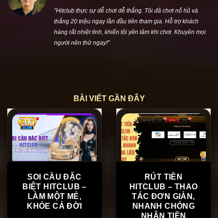
"Hitclub thực sự dễ chơi dễ thắng. Tôi đã chơi nổ hũ và
thắng 20 triệu ngay lần đầu tiên tham gia. Hỗ trợ khách
hàng rất nhiệt tình, khiến tôi yên tâm khi chơi. Khuyên mọi
người nên thử ngay!"
BÀI VIẾT GẦN ĐÂY
SOI CẦU ĐẶC
RÚT TIỀN
BIỆT HITCLUB –
HITCLUB – THAO
LÀM MỘT MẺ,
TÁC ĐƠN GIẢN,
KHỎE CẢ ĐỜI
NHANH CHÓNG
NHẬN TIỀN