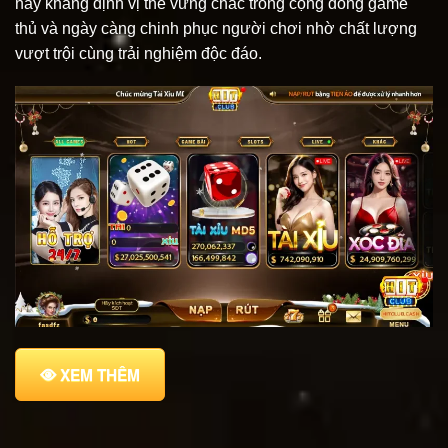
này khẳng định vị thế vững chắc trong cộng đồng game
thủ và ngày càng chinh phục người chơi nhờ chất lượng
vượt trội cùng trải nghiệm độc đáo.
XEM THÊM