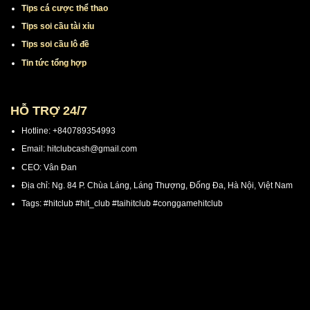
Tips cá cược thể thao
Tips soi cầu tài xỉu
Tips soi cầu lô đề
Tin tức tổng hợp
HỖ TRỢ 24/7
Hotline: +840789354993
Email:
hitclubcash@gmail.com
CEO: Vân Đan
Địa chỉ: Ng. 84 P. Chùa Láng, Láng Thượng, Đống Đa, Hà Nội, Việt Nam
Tags: #hitclub #hit_club #taihitclub #conggamehitclub