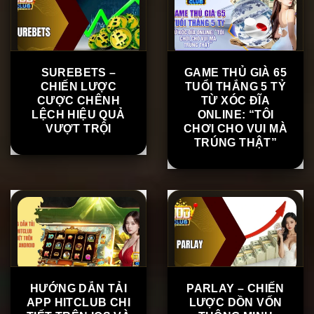
SUREBETS –
GAME THỦ GIÀ 65
CHIẾN LƯỢC
TUỔI THẮNG 5 TỶ
CƯỢC CHÊNH
TỪ XÓC ĐĨA
LỆCH HIỆU QUẢ
ONLINE: “TÔI
VƯỢT TRỘI
CHƠI CHO VUI MÀ
TRÚNG THẬT”