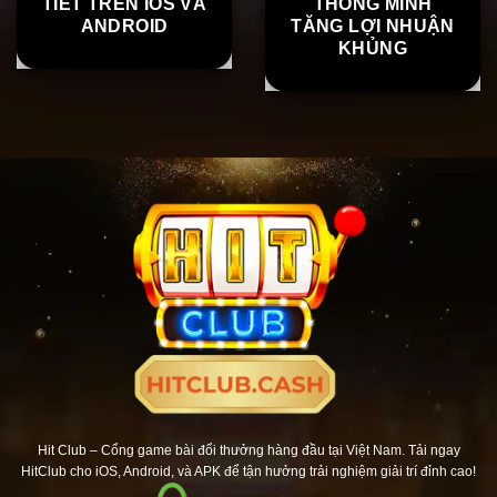
HƯỚNG DẪN TẢI
PARLAY – CHIẾN
APP HITCLUB CHI
LƯỢC DỒN VỐN
TIẾT TRÊN IOS VÀ
THÔNG MINH
ANDROID
TĂNG LỢI NHUẬN
KHỦNG