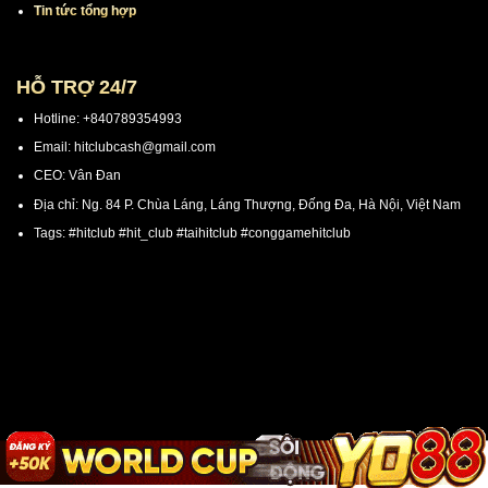
Tips chơi mini game
Tips cá cược thể thao
Tips soi cầu tài xỉu
Tips soi cầu lô đề
Tin tức tổng hợp
HỖ TRỢ 24/7
Hotline: +840789354993
Email:
hitclubcash@gmail.com
CEO: Vân Đan
Địa chỉ: Ng. 84 P. Chùa Láng, Láng Thượng, Đống Đa, Hà Nội, Việt Nam
Tags: #hitclub #hit_club #taihitclub #conggamehitclub