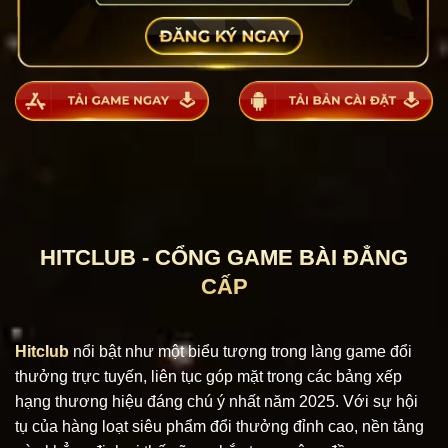
HITCLUB - CỔNG GAME BÀI ĐẲNG
CẤP
Hitclub
nổi bật như một biểu tượng trong làng game đổi
thưởng trực tuyến, liên tục góp mặt trong các bảng xếp
hạng thương hiệu đáng chú ý nhất năm 2025. Với sự hội
tụ của hàng loạt siêu phẩm đổi thưởng đỉnh cao, nền tảng