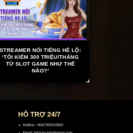
STREAMER NỔI TIẾNG HÉ LỘ:
‘TÔI KIẾM 300 TRIỆU/THÁNG
TỪ SLOT GAME NHƯ THẾ
NÀO?’
HỖ TRỢ 24/7
Hotline: +840789354993
Email:
hitclubcash@gmail.com