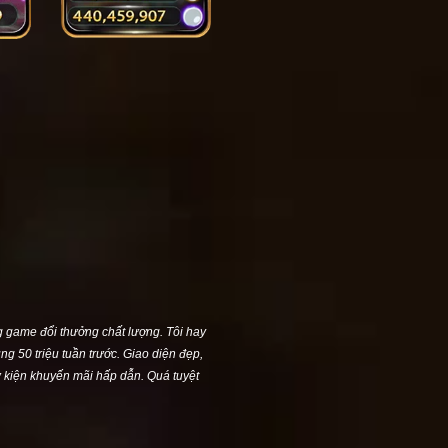
g game đổi thưởng chất lượng. Tôi hay
ng 50 triệu tuần trước. Giao diện đẹp,
ự kiện khuyến mãi hấp dẫn. Quá tuyệt