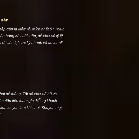
huận
ấp dẫn là điểm tôi thích nhất ở Hitclub.
èo bóng đá cuối tuần, dễ chơi và tỷ lệ
rút tiền lại cực kỳ nhanh và an toàn!"
chơi dễ thắng. Tôi đã chơi nổ hũ và
lần đầu tiên tham gia. Hỗ trợ khách
khiến tôi yên tâm khi chơi. Khuyên mọi
"