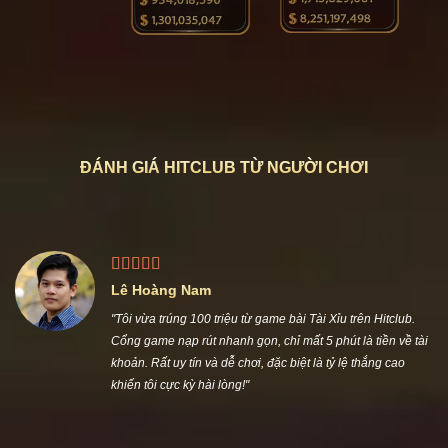
ĐÁNH GIÁ HITCLUB TỪ NGƯỜI CHƠI
Lê Hoàng Nam
"Tôi vừa trúng 100 triệu từ game bài Tài Xỉu trên Hitclub.
Cổng game nạp rút nhanh gọn, chỉ mất 5 phút là tiền về tài
khoản. Rất uy tín và dễ chơi, đặc biệt là tỷ lệ thắng cao
khiến tôi cực kỳ hài lòng!"