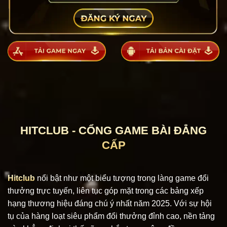
HITCLUB - CỔNG GAME BÀI ĐẲNG
CẤP
Hitclub
nổi bật như một biểu tượng trong làng game đổi
thưởng trực tuyến, liên tục góp mặt trong các bảng xếp
hạng thương hiệu đáng chú ý nhất năm 2025. Với sự hội
tụ của hàng loạt siêu phẩm đổi thưởng đỉnh cao, nền tảng