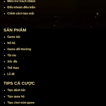
Miễn trừ trách nhiệm
Điều khoản điều kiện
Chính sách bảo mật
SẢN PHẨM
Game bài
Nổ hũ
Game đổi thưởng
Tài xỉu
Xóc đĩa
Thể thao
Lô đề
TIPS CÁ CƯỢC
Tips đánh bài
Tips quay hũ
Tips chơi mini game