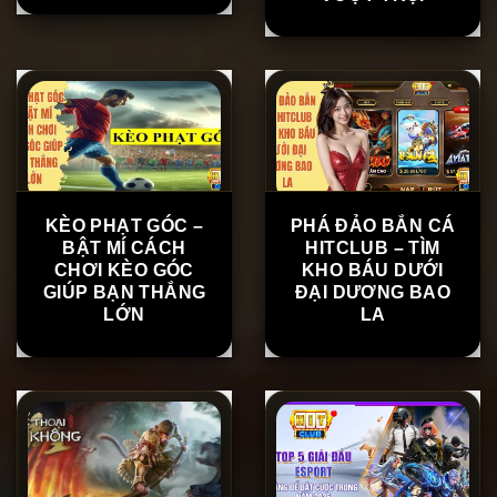
KÈO PHẠT GÓC –
PHÁ ĐẢO BẮN CÁ
BẬT MÍ CÁCH
HITCLUB – TÌM
CHƠI KÈO GÓC
KHO BÁU DƯỚI
GIÚP BẠN THẮNG
ĐẠI DƯƠNG BAO
LỚN
LA