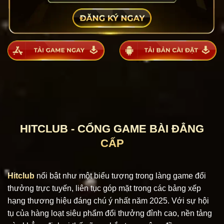
HITCLUB - CỔNG GAME BÀI ĐẲNG
CẤP
Hitclub
nổi bật như một biểu tượng trong làng game đổi
thưởng trực tuyến, liên tục góp mặt trong các bảng xếp
hạng thương hiệu đáng chú ý nhất năm 2025. Với sự hội
tụ của hàng loạt siêu phẩm đổi thưởng đỉnh cao, nền tảng