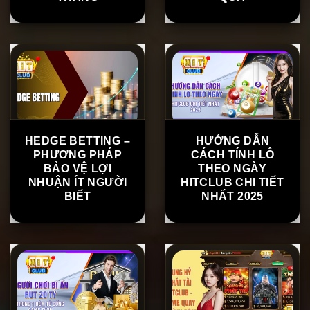
HEDGE BETTING –
HƯỚNG DẪN
PHƯƠNG PHÁP
CÁCH TÍNH LÔ
BẢO VỆ LỢI
THEO NGÀY
NHUẬN ÍT NGƯỜI
HITCLUB CHI TIẾT
BIẾT
NHẤT 2025