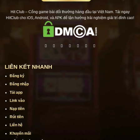
Hit Club – Cổng game bài đổi thưởng hàng đầu tại Việt Nam. Tải ngay
HitClub cho iOS, Android, và APK để tận hưởng trải nghiệm giải trí đỉnh cao!
LIÊN KẾT NHANH
Đăng ký
Đăng nhập
Tải app
Link vào
Nạp tiền
Rút tiền
Liên hệ
Khuyến mãi