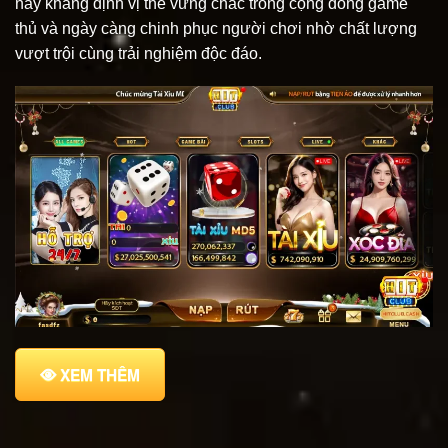
này khẳng định vị thế vững chắc trong cộng đồng game
thủ và ngày càng chinh phục người chơi nhờ chất lượng
vượt trội cùng trải nghiệm độc đáo.
XEM THÊM