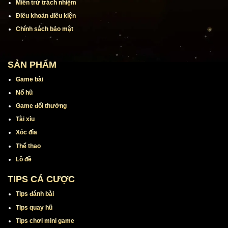
Miễn trừ trách nhiệm
Điều khoản điều kiện
Chính sách bảo mật
SẢN PHẨM
Game bài
Nổ hũ
Game đổi thưởng
Tài xỉu
Xóc đĩa
Thể thao
Lô đề
TIPS CÁ CƯỢC
Tips đánh bài
Tips quay hũ
Tips chơi mini game