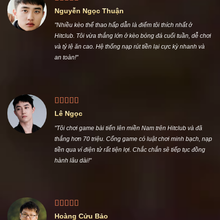
Nguyễn Ngọc Thuận
"Nhiều kèo thể thao hấp dẫn là điểm tôi thích nhất ở
Hitclub. Tôi vừa thắng lớn ở kèo bóng đá cuối tuần, dễ chơi
và tỷ lệ ăn cao. Hệ thống nạp rút tiền lại cực kỳ nhanh và
an toàn!"
Lê Ngọc
"Tôi chơi game bài tiến lên miền Nam trên Hitclub và đã
thắng hơn 70 triệu. Cổng game có luật chơi minh bạch, nạp
tiền qua ví điện tử rất tiện lợi. Chắc chắn sẽ tiếp tục đồng
hành lâu dài!"
Hoàng Cửu Bảo