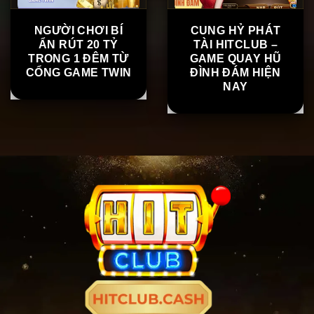
NGƯỜI CHƠI BÍ
CUNG HỶ PHÁT
ẨN RÚT 20 TỶ
TÀI HITCLUB –
TRONG 1 ĐÊM TỪ
GAME QUAY HŨ
CỔNG GAME TWIN
ĐÌNH ĐÁM HIỆN
NAY