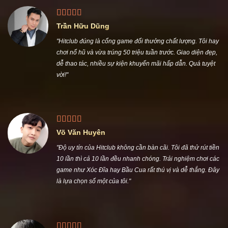
Trần Hữu Dũng
"Hitclub đúng là cổng game đổi thưởng chất lượng. Tôi hay
chơi nổ hũ và vừa trúng 50 triệu tuần trước. Giao diện đẹp,
dễ thao tác, nhiều sự kiện khuyến mãi hấp dẫn. Quá tuyệt
vời!"
Võ Văn Huyên
"Độ uy tín của Hitclub không cần bàn cãi. Tôi đã thử rút tiền
10 lần thì cả 10 lần đều nhanh chóng. Trải nghiệm chơi các
game như Xóc Đĩa hay Bầu Cua rất thú vị và dễ thắng. Đây
là lựa chọn số một của tôi."