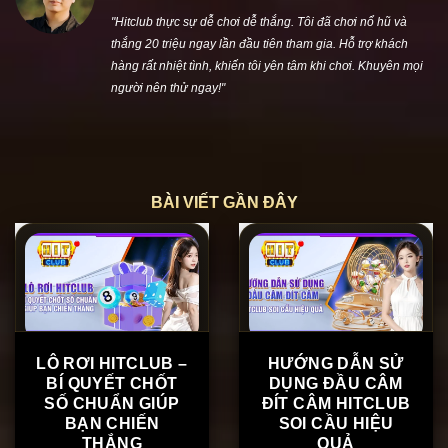
"Hitclub thực sự dễ chơi dễ thắng. Tôi đã chơi nổ hũ và
thắng 20 triệu ngay lần đầu tiên tham gia. Hỗ trợ khách
hàng rất nhiệt tình, khiến tôi yên tâm khi chơi. Khuyên mọi
người nên thử ngay!"
BÀI VIẾT GẦN ĐÂY
LÔ RƠI HITCLUB –
HƯỚNG DẪN SỬ
BÍ QUYẾT CHỐT
DỤNG ĐẦU CÂM
SỐ CHUẨN GIÚP
ĐÍT CÂM HITCLUB
BẠN CHIẾN
SOI CẦU HIỆU
THẮNG
QUẢ