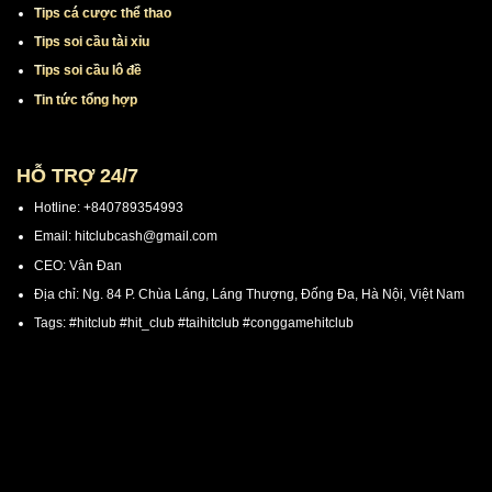
Tips cá cược thể thao
Tips soi cầu tài xỉu
Tips soi cầu lô đề
Tin tức tổng hợp
HỖ TRỢ 24/7
Hotline: +840789354993
Email:
hitclubcash@gmail.com
CEO: Vân Đan
Địa chỉ: Ng. 84 P. Chùa Láng, Láng Thượng, Đống Đa, Hà Nội, Việt Nam
Tags: #hitclub #hit_club #taihitclub #conggamehitclub