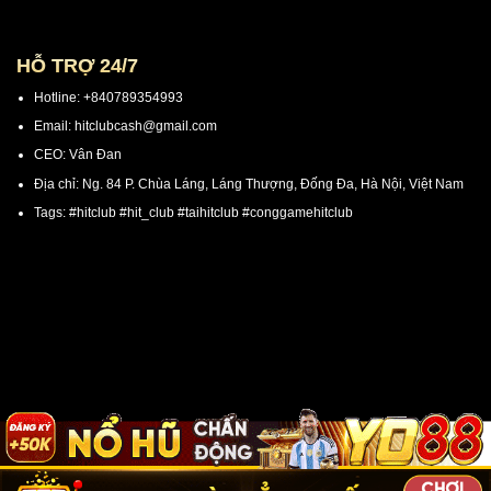
Tips cá cược thể thao
Tips soi cầu tài xỉu
Tips soi cầu lô đề
Tin tức tổng hợp
HỖ TRỢ 24/7
Hotline: +840789354993
Email:
hitclubcash@gmail.com
CEO: Vân Đan
Địa chỉ: Ng. 84 P. Chùa Láng, Láng Thượng, Đống Đa, Hà Nội, Việt Nam
Tags: #hitclub #hit_club #taihitclub #conggamehitclub