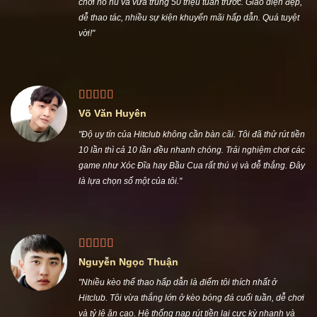
Trần Hữu Dũng
"Hitclub đúng là cổng game đổi thưởng chất lượng. Tôi hay
chơi nổ hũ và vừa trúng 50 triệu tuần trước. Giao diện đẹp,
dễ thao tác, nhiều sự kiện khuyến mãi hấp dẫn. Quá tuyệt
vời!"
Võ Văn Huyên
"Độ uy tín của Hitclub không cần bàn cãi. Tôi đã thử rút tiền
10 lần thì cả 10 lần đều nhanh chóng. Trải nghiệm chơi các
game như Xóc Đĩa hay Bầu Cua rất thú vị và dễ thắng. Đây
là lựa chọn số một của tôi."