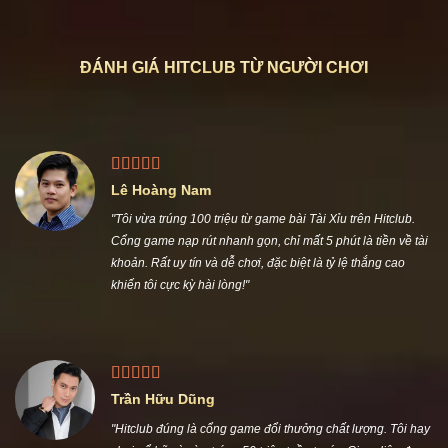
ĐÁNH GIÁ HITCLUB TỪ NGƯỜI CHƠI
Lê Hoàng Nam
"Tôi vừa trúng 100 triệu từ game bài Tài Xỉu trên Hitclub.
Cổng game nạp rút nhanh gọn, chỉ mất 5 phút là tiền về tài
khoản. Rất uy tín và dễ chơi, đặc biệt là tỷ lệ thắng cao
khiến tôi cực kỳ hài lòng!"