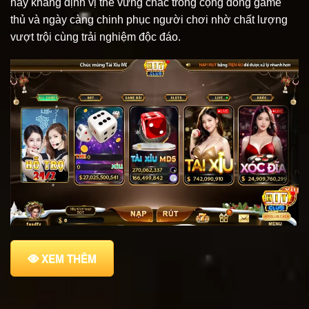
này khẳng định vị thế vững chắc trong cộng đồng game
thủ và ngày càng chinh phục người chơi nhờ chất lượng
vượt trội cùng trải nghiệm độc đáo.
XEM THÊM