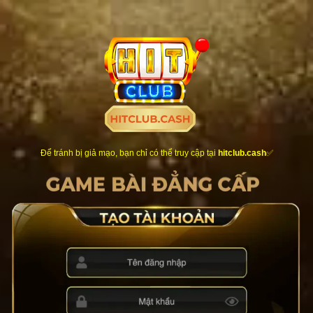
Chuyển
đến
nội
dung
Để tránh bị giả mạo, bạn chỉ có thể truy cập tại
hitclub.cash
✅