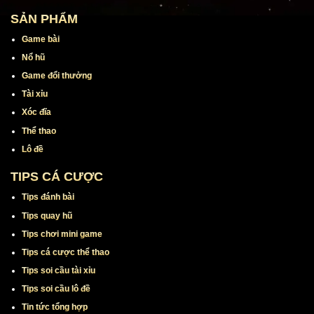
Miễn trừ trách nhiệm
Điều khoản điều kiện
Chính sách bảo mật
SẢN PHẨM
Game bài
Nổ hũ
Game đổi thưởng
Tài xỉu
Xóc đĩa
Thể thao
Lô đề
TIPS CÁ CƯỢC
Tips đánh bài
Tips quay hũ
Tips chơi mini game