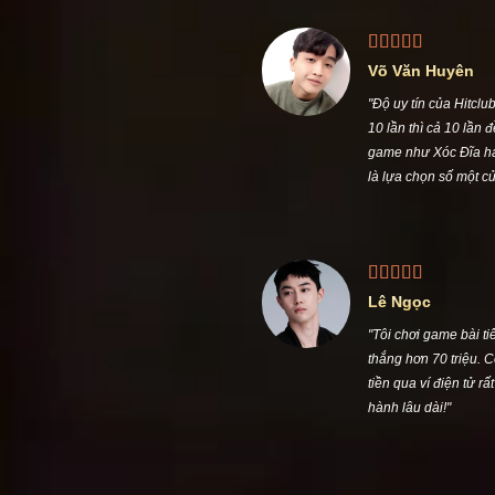
Võ Văn Huyên
"Độ uy tín của Hitclu
10 lần thì cả 10 lần
game như Xóc Đĩa hay
là lựa chọn số một của
Lê Ngọc
"Tôi chơi game bài ti
thắng hơn 70 triệu. 
tiền qua ví điện tử rấ
hành lâu dài!"