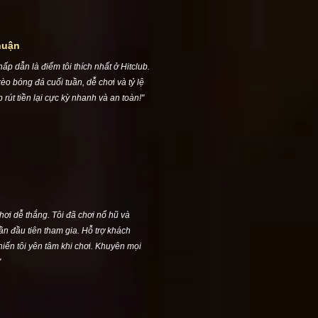
huận
ấp dẫn là điểm tôi thích nhất ở Hitclub.
èo bóng đá cuối tuần, dễ chơi và tỷ lệ
rút tiền lại cực kỳ nhanh và an toàn!"
chơi dễ thắng. Tôi đã chơi nổ hũ và
lần đầu tiên tham gia. Hỗ trợ khách
khiến tôi yên tâm khi chơi. Khuyên mọi
"