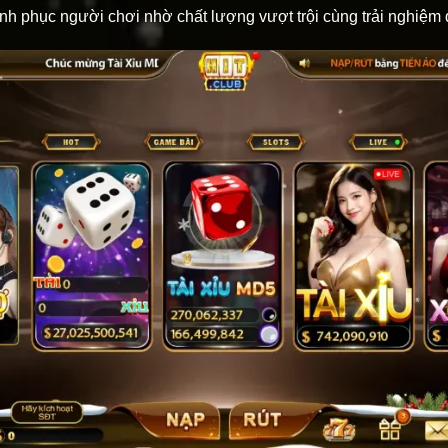
nh phục người chơi nhờ chất lượng vượt trội cùng trải nghiệm 