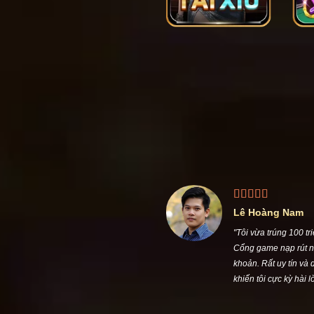
Lê Hoàng Nam
"Tôi vừa trúng 100 tr
Cổng game nạp rút nha
khoản. Rất uy tín và d
khiến tôi cực kỳ hài l