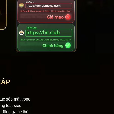
CẤP
tục góp mặt trong
ng loạt siêu
g đồng game thủ