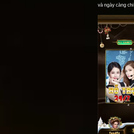
và ngày càng chi