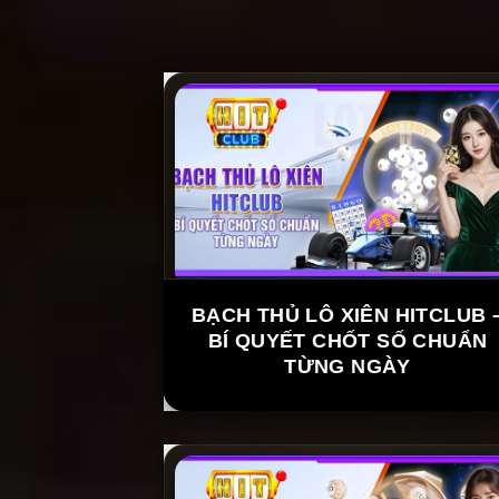
BẠCH THỦ LÔ XIÊN HITCLUB 
BÍ QUYẾT CHỐT SỐ CHUẨN
TỪNG NGÀY