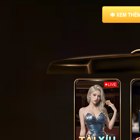
XEM THÊ