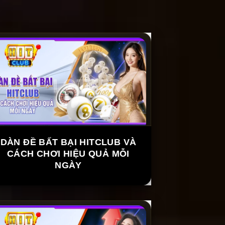
DÀN ĐỀ BẤT BẠI HITCLUB VÀ
CÁCH CHƠI HIỆU QUẢ MỖI
NGÀY