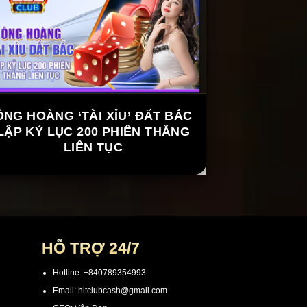
ÔNG HOÀNG ‘TÀI XỈU’ ĐẤT BẮC
LẬP KỶ LỤC 200 PHIÊN THẮNG
LIÊN TỤC
HỖ TRỢ 24/7
Hotline: +840789354993
Email:
hitclubcash@gmail.com