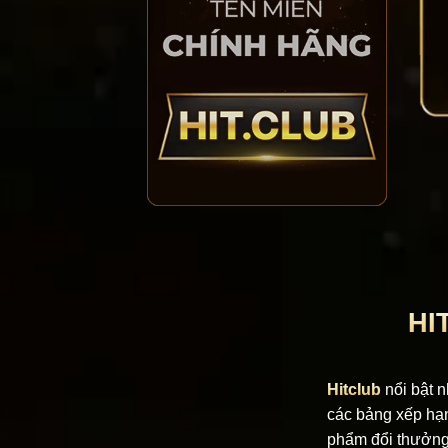
HI
Hitclub
nổi bật n
các bảng xếp hạn
phẩm đổi thưởng 