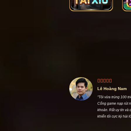
Lê Hoàng Nam
"Tôi vừa trúng 100 tr
Cổng game nạp rút nha
khoản. Rất uy tín và d
khiến tôi cực kỳ hài l