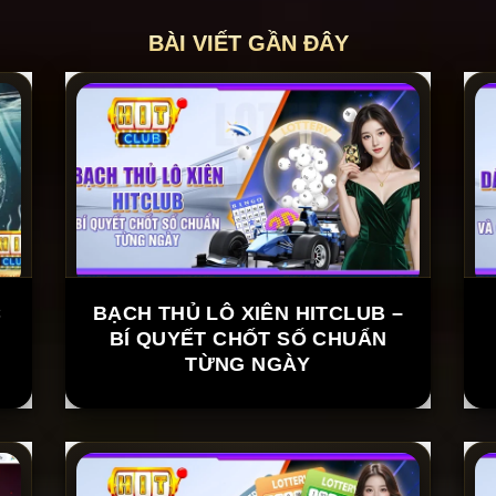
BÀI VIẾT GẦN ĐÂY
C
BẠCH THỦ LÔ XIÊN HITCLUB –
BÍ QUYẾT CHỐT SỐ CHUẨN
TỪNG NGÀY