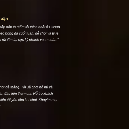
huận
ấp dẫn là điểm tôi thích nhất ở Hitclub.
èo bóng đá cuối tuần, dễ chơi và tỷ lệ
rút tiền lại cực kỳ nhanh và an toàn!"
chơi dễ thắng. Tôi đã chơi nổ hũ và
lần đầu tiên tham gia. Hỗ trợ khách
khiến tôi yên tâm khi chơi. Khuyên mọi
"