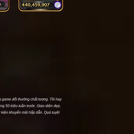
g game đổi thưởng chất lượng. Tôi hay
ng 50 triệu tuần trước. Giao diện đẹp,
ự kiện khuyến mãi hấp dẫn. Quá tuyệt