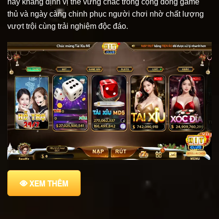
này khẳng định vị thế vững chắc trong cộng đồng game
thủ và ngày càng chinh phục người chơi nhờ chất lượng
vượt trội cùng trải nghiệm độc đáo.
XEM THÊM