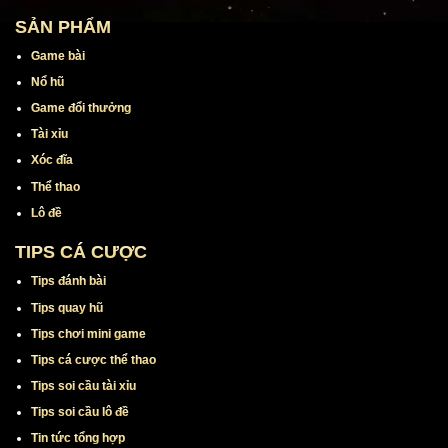
Miễn trừ trách nhiệm
Điều khoản điều kiện
Chính sách bảo mật
SẢN PHẨM
Game bài
Nổ hũ
Game đổi thưởng
Tài xỉu
Xóc đĩa
Thể thao
Lô đề
TIPS CÁ CƯỢC
Tips đánh bài
Tips quay hũ
Tips chơi mini game