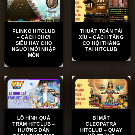
PLINKO HITCLUB
THUẬT TOÁN TÀI
– CÁCH CHƠI
XỈU – CÁCH TĂNG
SIÊU HAY CHO
CƠ HỘI THẮNG
NGƯỜI MỚI NHẬP
TẠI HITCLUB
MÔN