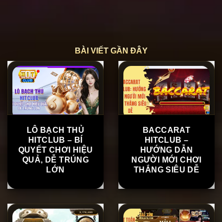
"Hitclub thực sự dễ chơi dễ thắng. Tôi đã chơi nổ hũ và
thắng 20 triệu ngay lần đầu tiên tham gia. Hỗ trợ khách
hàng rất nhiệt tình, khiến tôi yên tâm khi chơi. Khuyên mọi
người nên thử ngay!"
BÀI VIẾT GẦN ĐÂY
LÔ BẠCH THỦ
BACCARAT
HITCLUB – BÍ
HITCLUB –
QUYẾT CHƠI HIỆU
HƯỚNG DẪN
QUẢ, DỄ TRÚNG
NGƯỜI MỚI CHƠI
LỚN
THẮNG SIÊU DỄ