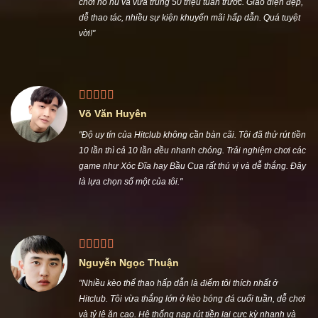
Trần Hữu Dũng
"Hitclub đúng là cổng game đổi thưởng chất lượng. Tôi hay
chơi nổ hũ và vừa trúng 50 triệu tuần trước. Giao diện đẹp,
dễ thao tác, nhiều sự kiện khuyến mãi hấp dẫn. Quá tuyệt
vời!"
Võ Văn Huyên
"Độ uy tín của Hitclub không cần bàn cãi. Tôi đã thử rút tiền
10 lần thì cả 10 lần đều nhanh chóng. Trải nghiệm chơi các
game như Xóc Đĩa hay Bầu Cua rất thú vị và dễ thắng. Đây
là lựa chọn số một của tôi."