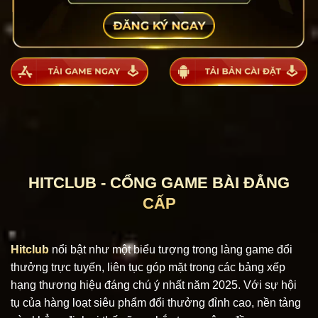
HITCLUB - CỔNG GAME BÀI ĐẲNG
CẤP
Hitclub
nổi bật như một biểu tượng trong làng game đổi
thưởng trực tuyến, liên tục góp mặt trong các bảng xếp
hạng thương hiệu đáng chú ý nhất năm 2025. Với sự hội
tụ của hàng loạt siêu phẩm đổi thưởng đỉnh cao, nền tảng