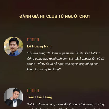
ĐÁNH GIÁ HITCLUB TỪ NGƯỜI CHƠI
Lê Hoàng Nam
"Tôi vừa trúng 100 triệu từ game bài Tài Xỉu trên Hitclub.
Cổng game nạp rút nhanh gọn, chỉ mất 5 phút là tiền về tài
khoản. Rất uy tín và dễ chơi, đặc biệt là tỷ lệ thắng cao
khiến tôi cực kỳ hài lòng!"