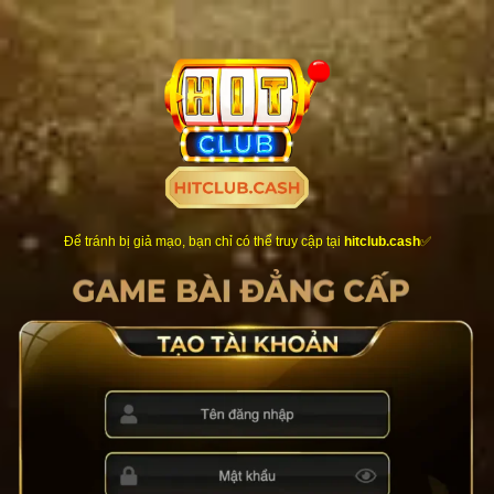
Chuyển
đến
nội
dung
Để tránh bị giả mạo, bạn chỉ có thể truy cập tại
hitclub.cash
✅