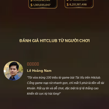
ĐÁNH GIÁ HITCLUB TỪ NGƯỜI CHƠI
Lê Hoàng Nam
"Tôi vừa trúng 100 triệu từ game bài Tài Xỉu trên Hitclub.
Cổng game nạp rút nhanh gọn, chỉ mất 5 phút là tiền về tài
khoản. Rất uy tín và dễ chơi, đặc biệt là tỷ lệ thắng cao
khiến tôi cực kỳ hài lòng!"