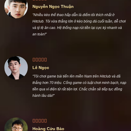
Nguyễn Ngọc Thuận
"Nhiều kèo thể thao hấp dẫn là điểm tôi thích nhất ở
Hitclub. Tôi vừa thắng lớn ở kèo bóng đá cuối tuần, dễ chơi
và tỷ lệ ăn cao. Hệ thống nạp rút tiền lại cực kỳ nhanh và
an toàn!"
Lê Ngọc
"Tôi chơi game bài tiến lên miền Nam trên Hitclub và đã
thắng hơn 70 triệu. Cổng game có luật chơi minh bạch, nạp
tiền qua ví điện tử rất tiện lợi. Chắc chắn sẽ tiếp tục đồng
hành lâu dài!"
Hoàng Cửu Bảo