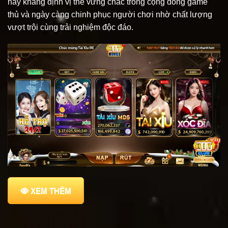
này khẳng định vị thế vững chắc trong cộng đồng game
thủ và ngày càng chinh phục người chơi nhờ chất lượng
vượt trội cùng trải nghiệm độc đáo.
XEM THÊM