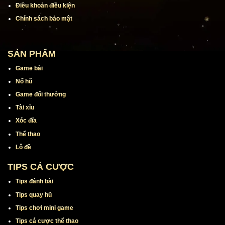
Điều khoản điều kiện
Chính sách bảo mật
SẢN PHẨM
Game bài
Nổ hũ
Game đổi thưởng
Tài xỉu
Xóc đĩa
Thể thao
Lô đề
TIPS CÁ CƯỢC
Tips đánh bài
Tips quay hũ
Tips chơi mini game
Tips cá cược thể thao