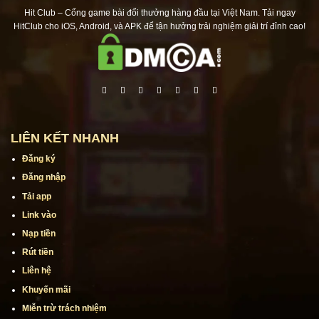
Hit Club – Cổng game bài đổi thưởng hàng đầu tại Việt Nam. Tải ngay
HitClub cho iOS, Android, và APK để tận hưởng trải nghiệm giải trí đỉnh cao!
LIÊN KẾT NHANH
Đăng ký
Đăng nhập
Tải app
Link vào
Nạp tiền
Rút tiền
Liên hệ
Khuyến mãi
Miễn trừ trách nhiệm