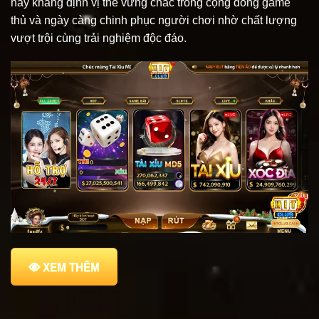
này khẳng định vị thế vững chắc trong cộng đồng game
thủ và ngày càng chinh phục người chơi nhờ chất lượng
vượt trội cùng trải nghiệm độc đáo.
XEM THÊM