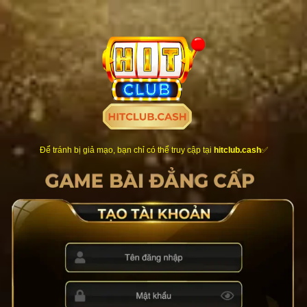
Chuyển
đến
nội
dung
Để tránh bị giả mạo, bạn chỉ có thể truy cập tại
hitclub.cash
✅