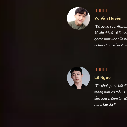
Võ Văn Huyên
"Độ uy tín của Hitclu
10 lần thì cả 10 lần
game như Xóc Đĩa hay
là lựa chọn số một của
Lê Ngọc
"Tôi chơi game bài ti
thắng hơn 70 triệu. 
tiền qua ví điện tử rấ
hành lâu dài!"