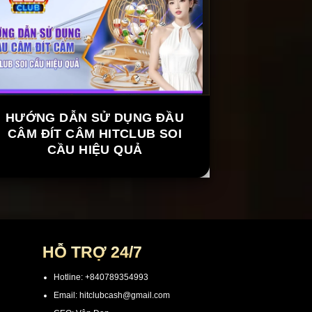
HƯỚNG DẪN SỬ DỤNG ĐẦU
CÂM ĐÍT CÂM HITCLUB SOI
CẦU HIỆU QUẢ
HỖ TRỢ 24/7
Hotline: +840789354993
Email:
hitclubcash@gmail.com