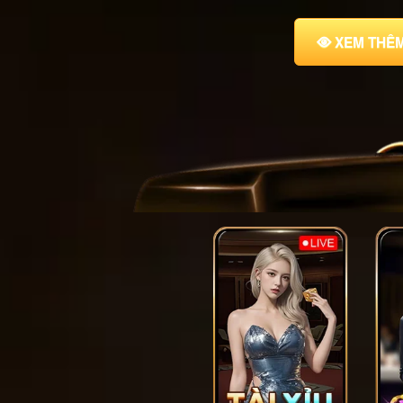
XEM THÊ