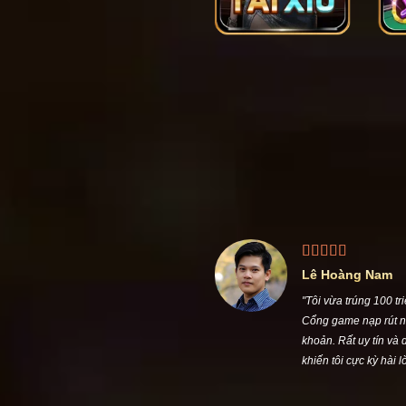
Lê Hoàng Nam
"Tôi vừa trúng 100 tr
Cổng game nạp rút nha
khoản. Rất uy tín và d
khiến tôi cực kỳ hài l