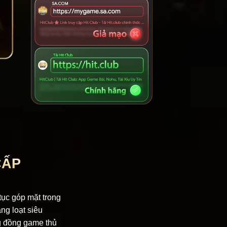
CẤP
tục góp mặt trong
ng loạt siêu
g đồng game thủ