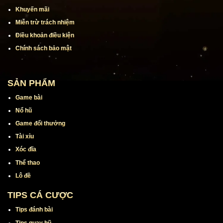
Khuyến mãi
Miễn trừ trách nhiệm
Điều khoản điều kiện
Chính sách bảo mật
SẢN PHẨM
Game bài
Nổ hũ
Game đổi thưởng
Tài xỉu
Xóc đĩa
Thể thao
Lô đề
TIPS CÁ CƯỢC
Tips đánh bài
Tips quay hũ