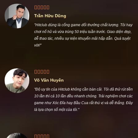
Trần Hữu Dũng
"Hitclub đúng là cổng game đổi thưởng chất lượng. Tôi hay
chơi nổ hũ và vừa trúng 50 triệu tuần trước. Giao diện đẹp,
dễ thao tác, nhiều sự kiện khuyến mãi hấp dẫn. Quá tuyệt
vời!"
Võ Văn Huyên
"Độ uy tín của Hitclub không cần bàn cãi. Tôi đã thử rút tiền
10 lần thì cả 10 lần đều nhanh chóng. Trải nghiệm chơi các
game như Xóc Đĩa hay Bầu Cua rất thú vị và dễ thắng. Đây
là lựa chọn số một của tôi."