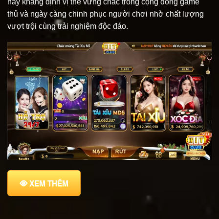
này khẳng định vị thế vững chắc trong cộng đồng game
thủ và ngày càng chinh phục người chơi nhờ chất lượng
vượt trội cùng trải nghiệm độc đáo.
XEM THÊM