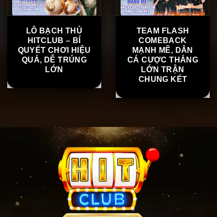
LÔ BẠCH THỦ
TEAM FLASH
HITCLUB – BÍ
COMEBACK
QUYẾT CHƠI HIỆU
MẠNH MẼ, DÂN
QUẢ, DỄ TRÚNG
CÁ CƯỢC THẮNG
LỚN
LỚN TRẬN
CHUNG KẾT