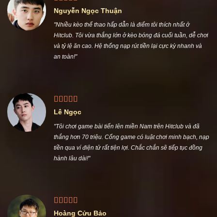
Nguyễn Ngọc Thuận
"Nhiều kèo thể thao hấp dẫn là điểm tôi thích nhất ở
Hitclub. Tôi vừa thắng lớn ở kèo bóng đá cuối tuần, dễ chơi
và tỷ lệ ăn cao. Hệ thống nạp rút tiền lại cực kỳ nhanh và
an toàn!"
Lê Ngọc
"Tôi chơi game bài tiến lên miền Nam trên Hitclub và đã
thắng hơn 70 triệu. Cổng game có luật chơi minh bạch, nạp
tiền qua ví điện tử rất tiện lợi. Chắc chắn sẽ tiếp tục đồng
hành lâu dài!"
Hoàng Cửu Bảo