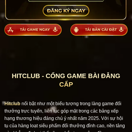
HITCLUB - CỔNG GAME BÀI ĐẲNG
CẤP
Hitclub
nổi bật như một biểu tượng trong làng game đổi
thưởng trực tuyến, liên tục góp mặt trong các bảng xếp
hạng thương hiệu đáng chú ý nhất năm 2025. Với sự hội
tụ của hàng loạt siêu phẩm đổi thưởng đỉnh cao, nền tảng