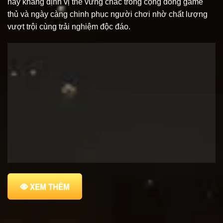
này khẳng định vị thế vững chắc trong cộng đồng game
thủ và ngày càng chinh phục người chơi nhờ chất lượng
vượt trội cùng trải nghiệm độc đáo.
XEM THÊM