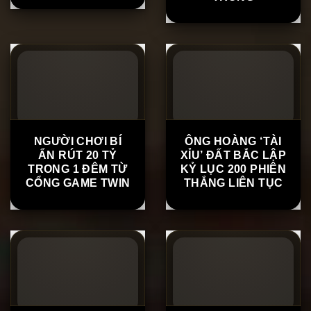
NGƯỜI CHƠI BÍ
ÔNG HOÀNG ‘TÀI
ẨN RÚT 20 TỶ
XỈU’ ĐẤT BẮC LẬP
TRONG 1 ĐÊM TỪ
KỶ LỤC 200 PHIÊN
CỔNG GAME TWIN
THẮNG LIÊN TỤC