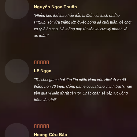
Nguyễn Ngọc Thuận
"Nhiều kèo thể thao hấp dẫn là điểm tôi thích nhất ở
Hitclub. Tôi vừa thắng lớn ở kèo bóng đá cuối tuần, dễ chơi
và tỷ lệ ăn cao. Hệ thống nạp rút tiền lại cực kỳ nhanh và
an toàn!"
Lê Ngọc
"Tôi chơi game bài tiến lên miền Nam trên Hitclub và đã
thắng hơn 70 triệu. Cổng game có luật chơi minh bạch, nạp
tiền qua ví điện tử rất tiện lợi. Chắc chắn sẽ tiếp tục đồng
hành lâu dài!"
Hoàng Cửu Bảo