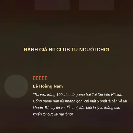
ĐÁNH GIÁ HITCLUB TỪ NGƯỜI CHƠI
Lê Hoàng Nam
"Tôi vừa trúng 100 triệu từ game bài Tài Xỉu trên Hitclub.
Cổng game nạp rút nhanh gọn, chỉ mất 5 phút là tiền về tài
khoản. Rất uy tín và dễ chơi, đặc biệt là tỷ lệ thắng cao
khiến tôi cực kỳ hài lòng!"