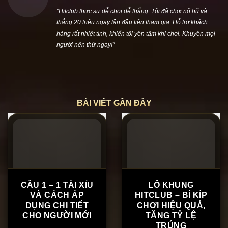
"Hitclub thực sự dễ chơi dễ thắng. Tôi đã chơi nổ hũ và
thắng 20 triệu ngay lần đầu tiên tham gia. Hỗ trợ khách
hàng rất nhiệt tình, khiến tôi yên tâm khi chơi. Khuyên mọi
người nên thử ngay!"
BÀI VIẾT GẦN ĐÂY
CẦU 1 – 1 TÀI XỈU
LÔ KHUNG
VÀ CÁCH ÁP
HITCLUB – BÍ KÍP
DỤNG CHI TIẾT
CHƠI HIỆU QUẢ,
CHO NGƯỜI MỚI
TĂNG TỶ LỆ
TRÚNG