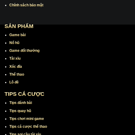
Chính sách bảo mật
SẢN PHẨM
Game bài
Nổ hũ
Game đổi thưởng
Tài xỉu
Xóc đĩa
Thể thao
Lô đề
TIPS CÁ CƯỢC
Tips đánh bài
Tips quay hũ
Tips chơi mini game
Tips cá cược thể thao
Tips soi cầu tài xỉu