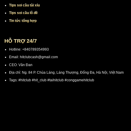
Tips soi cầu tài xỉu
Tips soi cầu lô đề
Tin tức tổng hợp
HỖ TRỢ 24/7
Hotline: +840789354993
Email:
hitclubcash@gmail.com
CEO: Vân Đan
Địa chỉ: Ng. 84 P. Chùa Láng, Láng Thượng, Đống Đa, Hà Nội, Việt Nam
Tags: #hitclub #hit_club #taihitclub #conggamehitclub