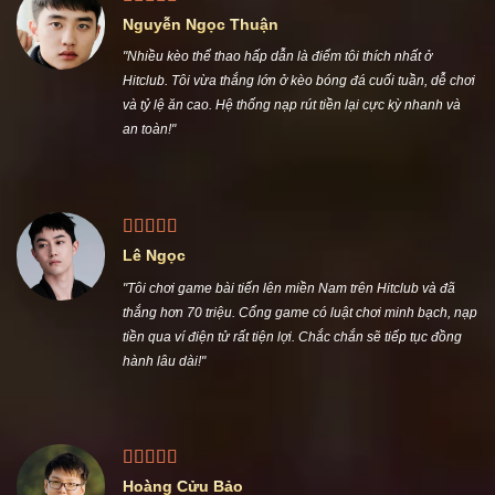
Nguyễn Ngọc Thuận
"Nhiều kèo thể thao hấp dẫn là điểm tôi thích nhất ở
Hitclub. Tôi vừa thắng lớn ở kèo bóng đá cuối tuần, dễ chơi
và tỷ lệ ăn cao. Hệ thống nạp rút tiền lại cực kỳ nhanh và
an toàn!"
Lê Ngọc
"Tôi chơi game bài tiến lên miền Nam trên Hitclub và đã
thắng hơn 70 triệu. Cổng game có luật chơi minh bạch, nạp
tiền qua ví điện tử rất tiện lợi. Chắc chắn sẽ tiếp tục đồng
hành lâu dài!"
Hoàng Cửu Bảo