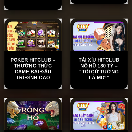
POKER HITCLUB –
TÀI XỈU HITCLUB
THƯỞNG THỨC
NỔ HŨ 180 TỶ –
GAME BÀI ĐẤU
“TÔI CỨ TƯỞNG
TRÍ ĐỈNH CAO
LÀ MƠ!”