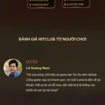
ĐÁNH GIÁ HITCLUB TỪ NGƯỜI CHƠI
Lê Hoàng Nam
"Tôi vừa trúng 100 triệu từ game bài Tài Xỉu trên Hitclub.
Cổng game nạp rút nhanh gọn, chỉ mất 5 phút là tiền về tài
khoản. Rất uy tín và dễ chơi, đặc biệt là tỷ lệ thắng cao
khiến tôi cực kỳ hài lòng!"