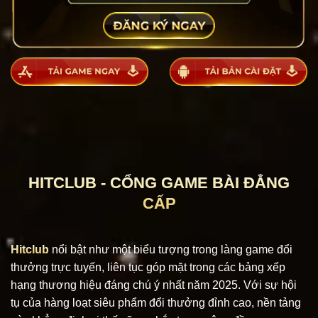
HITCLUB - CỔNG GAME BÀI ĐẲNG
CẤP
Hitclub
nổi bật như một biểu tượng trong làng game đổi
thưởng trực tuyến, liên tục góp mặt trong các bảng xếp
hạng thương hiệu đáng chú ý nhất năm 2025. Với sự hội
tụ của hàng loạt siêu phẩm đổi thưởng đỉnh cao, nền tảng